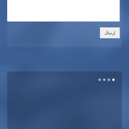
إرسال