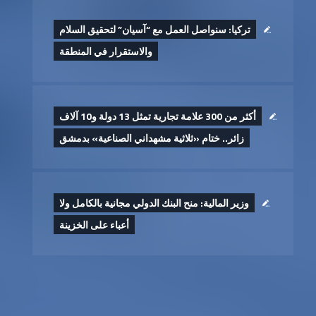
تركيا: سنواصل العمل مع “آسيان” لتحقيق السلام
والاستقرار في المنطقة
أكثر من 300 علامة تجارية تمثل 13 دولة و10 آلاف
زائر.. ختام «ثلاثية مشهداني الصناعية» بدمشق
وزير المالية: منح البنك الدولي مجانية بالكامل ولا
أعباء على الخزينة