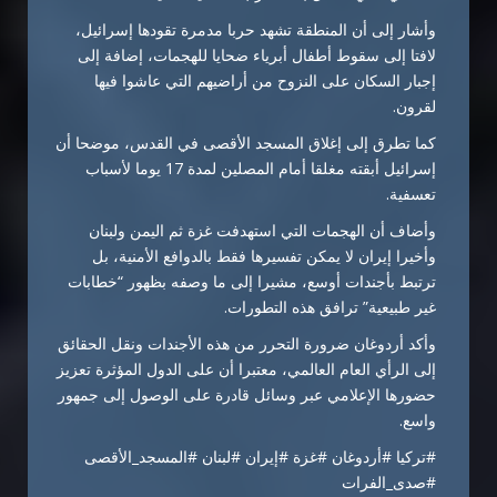
وأشار إلى أن المنطقة تشهد حربا مدمرة تقودها إسرائيل،
لافتا إلى سقوط أطفال أبرياء ضحايا للهجمات، إضافة إلى
إجبار السكان على النزوح من أراضيهم التي عاشوا فيها
لقرون.
كما تطرق إلى إغلاق المسجد الأقصى في القدس، موضحا أن
إسرائيل أبقته مغلقا أمام المصلين لمدة 17 يوما لأسباب
تعسفية.
وأضاف أن الهجمات التي استهدفت غزة ثم اليمن ولبنان
وأخيرا إيران لا يمكن تفسيرها فقط بالدوافع الأمنية، بل
ترتبط بأجندات أوسع، مشيرا إلى ما وصفه بظهور “خطابات
غير طبيعية” ترافق هذه التطورات.
وأكد أردوغان ضرورة التحرر من هذه الأجندات ونقل الحقائق
إلى الرأي العام العالمي، معتبرا أن على الدول المؤثرة تعزيز
حضورها الإعلامي عبر وسائل قادرة على الوصول إلى جمهور
واسع.
#تركيا #أردوغان #غزة #إيران #لبنان #المسجد_الأقصى
#صدى_الفرات