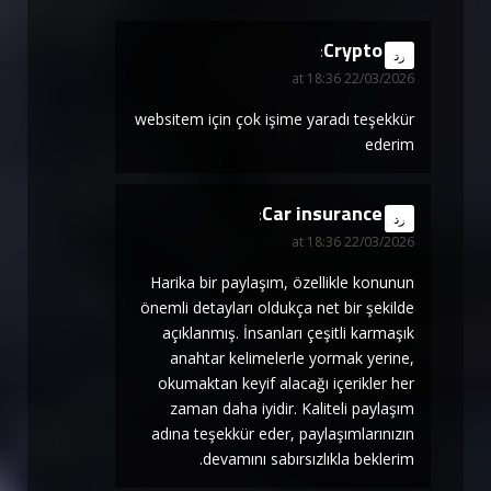
Crypto
says:
رد
22/03/2026 at 18:36
websitem için çok işime yaradı teşekkür
ederim
Car insurance
says:
رد
22/03/2026 at 18:36
Harika bir paylaşım, özellikle konunun
önemli detayları oldukça net bir şekilde
açıklanmış. İnsanları çeşitli karmaşık
anahtar kelimelerle yormak yerine,
okumaktan keyif alacağı içerikler her
zaman daha iyidir. Kaliteli paylaşım
adına teşekkür eder, paylaşımlarınızın
devamını sabırsızlıkla beklerim.