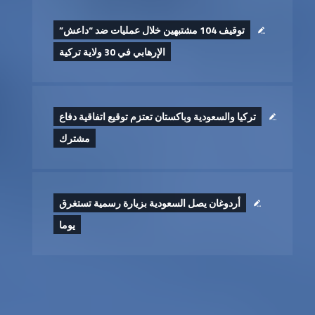
توقيف 104 مشتبهين خلال عمليات ضد “داعش”
الإرهابي في 30 ولاية تركية
تركيا والسعودية وباكستان تعتزم توقيع اتفاقية دفاع
مشترك
أردوغان يصل السعودية بزيارة رسمية تستغرق
يوما