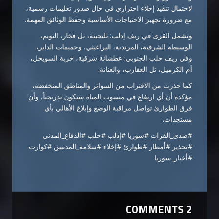
لاحتمال تنفيذ إخلاء احترازي في حال صدور تعليمات رسمية،
مع ضرورة تجهيز الاحتياجات الأساسية وحفظ الوثائق المهمة.
وتشمل القرى في ريف إدلب: تليجينة، تل فخار، التويم،
الوسيطة الشرقية، المرندية، البراغيثي، وحميمات الداير،
وفي ريف حلب الجنوبي: عطشانة شرقية، خربة السويحل،
أم الكرميل، تل العقارب، والعنانة.
كما حذرت من الاقتراب من السواتر والمناطق المنخفضة،
مؤكدة أن أي ارتفاع في منسوب المياه سيكون تدريجياً، وأن
فرق الطوارئ تواصل مراقبة الوضع وإبلاغ الأهالي بأي
مستجدات.
#صدى_الفرات #سوريا #إدلب #حلب #الدفاع_المدني
#تحذير #أمطار #طوارئ #إخلاء #سلامة_المدنيين #كوارث
#أخبار_سوريا
2 COMMENTS