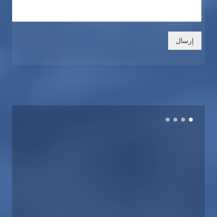
إرسال