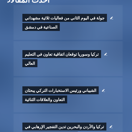
جولة في اليوم الثاني من فعاليات ثلاثية مشهداني
الصناعية في دمشق
تركيا وسوريا توقعان اتفاقية تعاون في التعليم
العالي
الشيباني ورئيس الاستخبارات التركي يبحثان
التعاون والعلاقات الثنائية
تركيا والأردن والبحرين تدين التفجير الإرهابي في