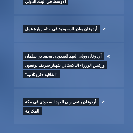
الأوسط في البنك الدولي
أردوغان يغادر السعودية في ختام زيارة عمل
أردوغان وولي العهد السعودي محمد بن سلمان
ورئيس الوزراء الباكستاني شهباز شريف يوقعون
“اتفاقية دفاع ثلاثية”
أردوغان يلتقي ولي العهد السعودي في مكة
المكرمة