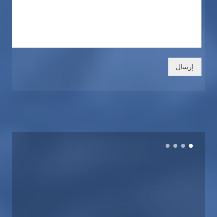
إرسال