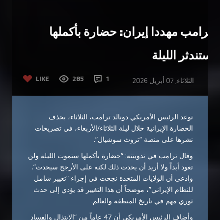
ترامب مهددا إيران: حضارة بأكملها
ستندثر الليلة
LIKE
285
1
الثلاثاء, 07 أبريل 2026
توعد الرئيس الأمريكي دونالد ترامب، الثلاثاء، بحذف
الحضارة الإيرانية خلال ليلة الثلاثاء/الأربعاء، في تصريحات
نشرها على منصة “تروث سوشيال”.
وقال ترامب في تدوينته: “حضارة بأكملها ستموت الليلة ولن
تعود أبداً ولا أريد أن يحدث ذلك لكنه على الأرجح سيحدث”.
وادعى أن الولايات المتحدة نجحت في إجراء “تغيير شامل
للنظام الإيراني”، موضحاً أن هذا التغيير قد يؤدي إلى حدث
ثوري مهم في تاريخ المنطقة والعالم.
وأضاف الرئيس الأمريكي أن 47 عاماً من “الابتذال والفساد