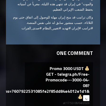
والموت” في إيران قد تنتهي هذه الليلة، معرباً عن أمنياته
بحفظ الشعب الإيراني العظيم.
وكان ترامب قد منح إيران مهلة للوصول إلى اتفاق حتى يوم
الثلاثاء، حسب منشور سابق له على نفس المنصة.
#ترامب #إيران #تهديد #تغيير_النظام #صدى_الفرات
ONE COMMENT
Promo 3000 USDT
GET - telegra.ph/Free-
Promocode---3000-04-
08?
hs=7607922531085fe2f85dd84e4012e1d1&
says:
رد
08/04/2026 at 17:53