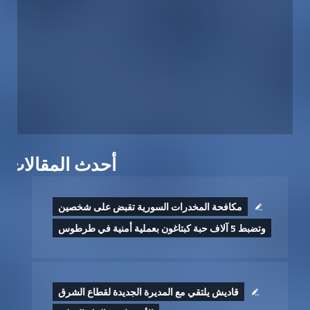
أحدث المقالات
مكافحة المخدرات السورية تقبض على شخصين
وتضبط 5 آلاف حبة كبتاغون بعملية أمنية في طرطوس
قاديش يلتقي مع المديرة الجديدة لقطاع الشرق