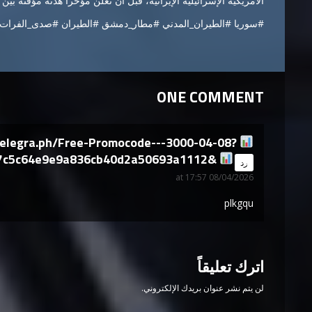
الأمريكية الإسرائيلية الإيرانية، قبل أن تُعلن مؤخراً هدنة مؤقتة بين
#سوريا #الطيران_المدني #مطار_دمشق #الطيران #صدى_الفرات
ONE COMMENT
telegra.ph/Free-Promocode---3000-04-08?
7c5c64e9e9a836cb40d2a50693a1112&
says:
رد
08/04/2026 at 17:57
plkgqu
اترك تعليقاً
لن يتم نشر عنوان بريدك الإلكتروني.