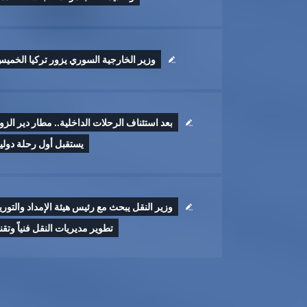
وزير الخارجية السوري يزور تركيا الخمي
بعد استئناف الرحلات الداخلية.. مطار دير الزو
يستقبل أول رحلة دولي
وزير النقل يبحث مع رئيس هيئة الإمداد والتوري
تطوير ‏مديريات النقل فنياً وتقنيا