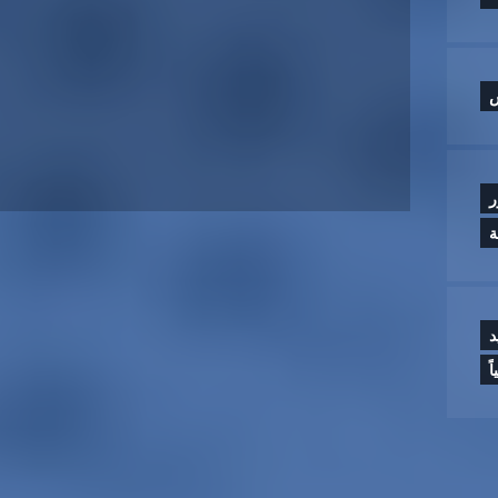
س
ر
ة
د
ً