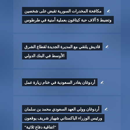
مكافحة المخدرات السورية تقبض على شخصين
وتضبط 5 آلاف حبة كبتاغون بعملية أمنية في طرطوس
قاديش يلتقي مع المديرة الجديدة لقطاع الشرق
الأوسط في البنك الدولي
أردوغان يغادر السعودية في ختام زيارة عمل
أردوغان وولي العهد السعودي محمد بن سلمان
ورئيس الوزراء الباكستاني شهباز شريف يوقعون
“اتفاقية دفاع ثلاثية”