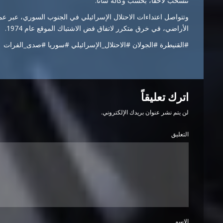
تنسحب لاحقاً، بحسب وكالة سانا.
وتتواصل اعتداءات الاحتلال الإسرائيلي في الجنوب السوري، عبر عم
الأراضي، في خرق متكرر لاتفاق فض الاشتباك الموقع عام 1974.
#القنيطرة #الجولان #الاحتلال_الإسرائيلي #سوريا #صدى_الفرات
اترك تعليقاً
لن يتم نشر عنوان بريدك الإلكتروني.
التعليق
الاسم