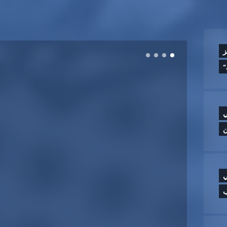
ز
”
ي
ن
ي
ب