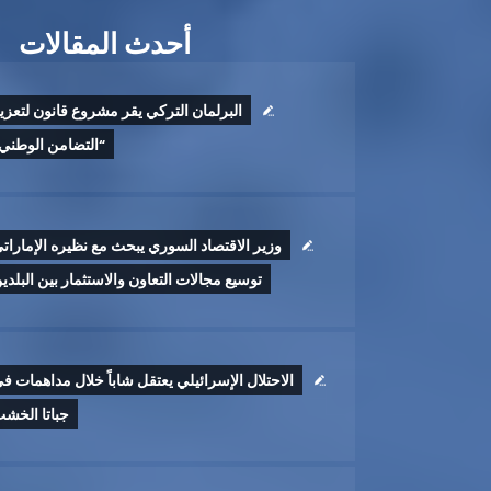
أحدث المقالات
البرلمان التركي يقر مشروع قانون لتعزي
“التضامن الوطني
وزير الاقتصاد السوري يبحث مع نظيره الإمارات
توسيع مجالات التعاون والاستثمار بين البلدي
الاحتلال الإسرائيلي يعتقل شاباً خلال مداهمات ف
جباتا الخش