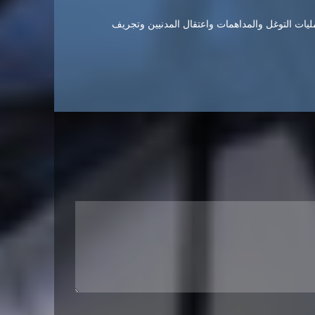
ليات التوغل والمداهمات واعتقال المدنيين وتجريف