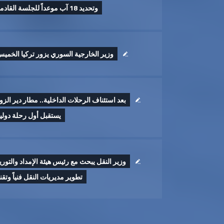
وتحديد 18 آب موعداً للجلسة القادمة
وزير الخارجية السوري يزور تركيا الخمي
بعد استئناف الرحلات الداخلية.. مطار دير الزو
يستقبل أول رحلة دولي
وزير النقل يبحث مع رئيس هيئة الإمداد والتوري
تطوير ‏مديريات النقل فنياً وتقنيا