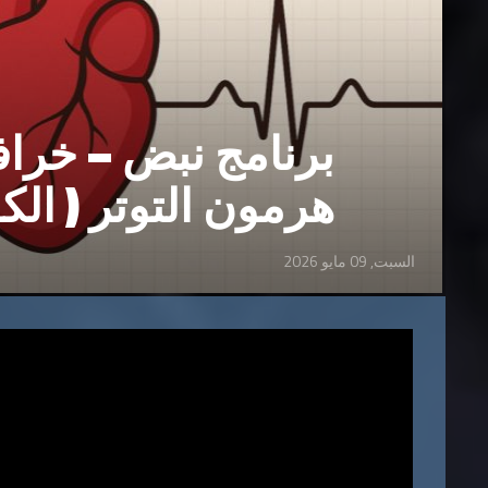
برنامج نبض – خراف
هرمون التوتر ( الك
السبت, 09 مايو 2026