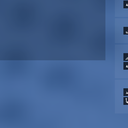
س
ر
ة
د
ً