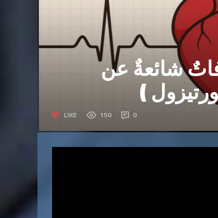
اتٌ شائعةٌ عن
ورتيزول )
LIKE
150
0