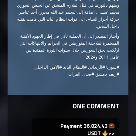
ومتهم بالتورط في قتل الملازم المنشق عن الجيش السوري
محمد عيسى، إضافة إلى تسليم عبد الله محرز، أحد عناصر
حركة أحرار الشام، إلى قوات النظام البائد التي قامت بقتله
داخل السجن.
وأشار المصدر إلى أن العملية تأتي في إطار الجهود الأمنية
المستمرة لملاحقة المتورطين في الجرائم والانتهاكات التي
ارتُكبت بحق السوريين خلال سنوات الثورة الممتدة بين
عامي 2011 و2024.
#سوريا #الزبداني #النظام_البائد #الأمن_الداخلي
#ريف_دمشق #صدى_الفرات
ONE COMMENT
Payment 36,824.43
USDT
>>