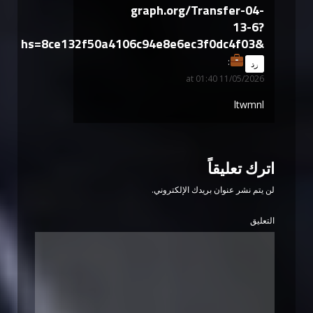
graph.org/Transfer-04-
13-6?
hs=8ce132f50a4106c94e8e6ec3f0dc4f03&
says:
رد
11/05/2026 at 01:40
ltwmnl
اترك تعليقاً
لن يتم نشر عنوان بريدك الإلكتروني.
التعليق