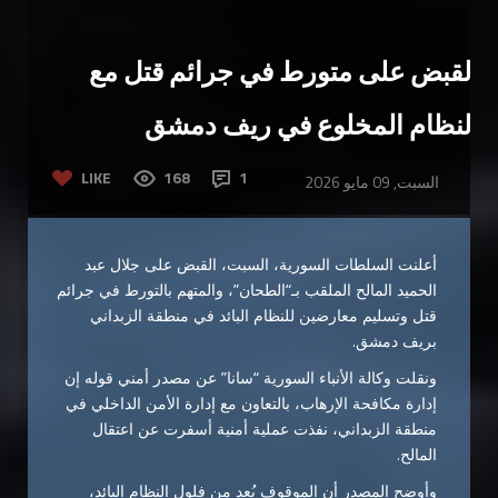
القبض على متورط في جرائم قتل مع
النظام المخلوع في ريف دمشق
LIKE
168
1
السبت, 09 مايو 2026
أعلنت السلطات السورية، السبت، القبض على جلال عبد
الحميد المالح الملقب بـ“الطحان”، والمتهم بالتورط في جرائم
قتل وتسليم معارضين للنظام البائد في منطقة الزبداني
بريف دمشق.
ونقلت وكالة الأنباء السورية “سانا” عن مصدر أمني قوله إن
إدارة مكافحة الإرهاب، بالتعاون مع إدارة الأمن الداخلي في
منطقة الزبداني، نفذت عملية أمنية أسفرت عن اعتقال
المالح.
وأوضح المصدر أن الموقوف يُعد من فلول النظام البائد،