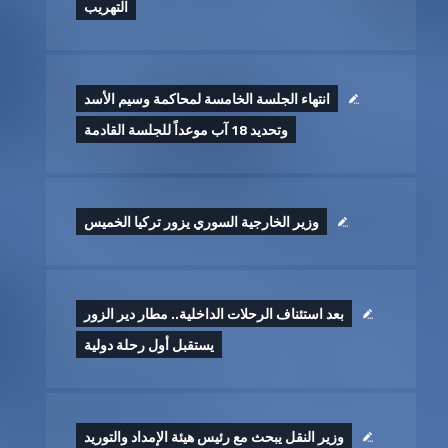
التهريب
انتهاء الجلسة الخامسة لمحاكمة وسيم الأسد
وتحديد 18 آب موعداً للجلسة القادمة
وزير الخارجية السوري يزور تركيا الخميس
بعد استئناف الرحلات الداخلية.. مطار دير الزور
يستقبل أول رحلة دولية
وزير النقل يبحث مع رئيس هيئة الإمداد والتوريد