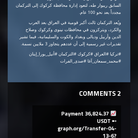
السابق ريبوار طه، لتعود إدارة محافظة كركوك إلى التركمان
مجدداً بعد نحو 100 عام.
ويُعد التركمان ثالث أكبر قومية في العراق بعد العرب
والكرد، ويتركزون في محافظات نينوى وكركوك وصلاح
الدين وأربيل وديالى وبغداد والكوت والسليمانية، فيما تشير
تقديرات غير رسمية إلى أن عددهم يتجاوز 3 ملايين نسمة.
#تركيا #العراق #كركوك #التركمان #أنيل_بورا_إينان
#محمد_سمعان_آغا #صدى_الفرات
2 COMMENTS
Payment 36,824.37
USDT ➸
graph.org/Transfer-04-
13-6?