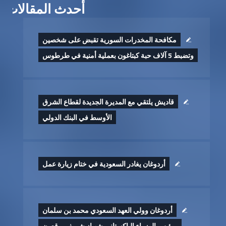
أحدث المقالات
مكافحة المخدرات السورية تقبض على شخصين
وتضبط 5 آلاف حبة كبتاغون بعملية أمنية في طرطوس
قاديش يلتقي مع المديرة الجديدة لقطاع الشرق
الأوسط في البنك الدولي
أردوغان يغادر السعودية في ختام زيارة عمل
أردوغان وولي العهد السعودي محمد بن سلمان
ورئيس الوزراء الباكستاني شهباز شريف يوقعون