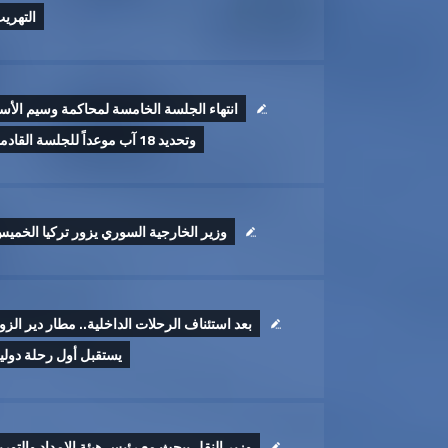
التهري
انتهاء الجلسة الخامسة لمحاكمة وسيم الأس
وتحديد 18 آب موعداً للجلسة القادمة
وزير الخارجية السوري يزور تركيا الخمي
بعد استئناف الرحلات الداخلية.. مطار دير الزو
يستقبل أول رحلة دولي
وزير النقل يبحث مع رئيس هيئة الإمداد والتوري