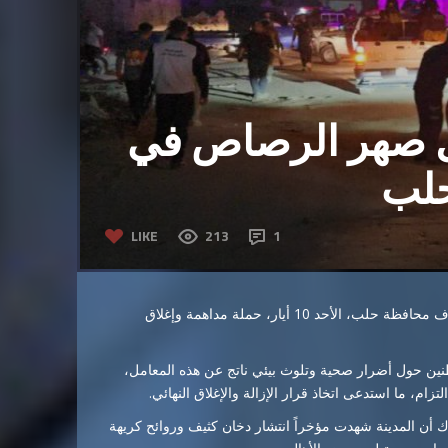
ل صهر الرصاص في
حلب
LIKE
213
1
نفذت قوى الأمن الداخلي بالتعاون مع مديرية الخدمات الفنية بإشراف محافظة حلب، الأحد 10 أيار، حملة مداهمة وإغلاق
نين حول أضرار صحية وتلوث بيئي ناتج عن هذه المعامل،
زام، ما استدعى اتخاذ قرار الإزالة والإغلاق النهائي.
 المدينة شهدت مؤخراً انتشار دخان كثيف وروائح كريهة