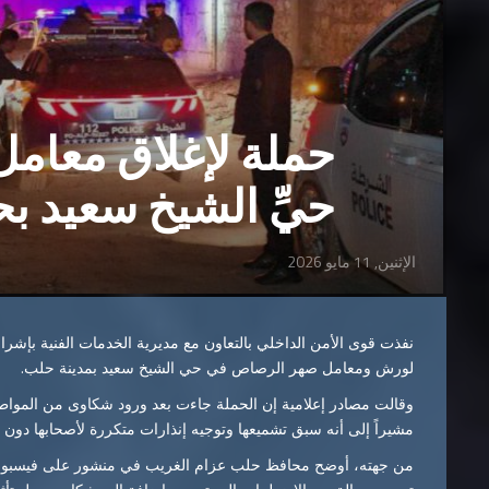
حملة لإغلاق معام
حيِّ الشيخ سعيد ب
الإثنين, 11 مايو 2026
لورش ومعامل صهر الرصاص في حي الشيخ سعيد بمدينة حلب.
وقالت مصادر إعلامية إن الحملة جاءت بعد ورود شكاوى من المواط
مشيراً إلى أنه سبق تشميعها وتوجيه إنذارات متكررة لأصحابها دون الت
من جهته، أوضح محافظ حلب عزام الغريب في منشور على فيسبوك أن