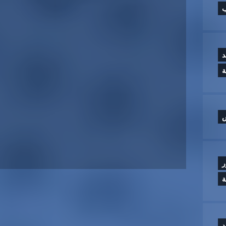
ب
د
س
ر
ة
د