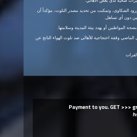
رات صحية لدى بعض الأهالي.
ود الشكاوى، وتمكنت من تحديد مصدر التلوث، مؤكداً أن
ين دون أي تساهل.
 المواطنين أو يهدد بيئة المدينة وسلامتها.
لماضي وقفة احتجاجية للأهالي ضد تلوث الهواء الناتج عن
لفرات
Payment to you. GET >>> 
h