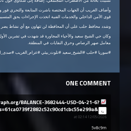
تسببت بحالة من الاضطراب المجتمعي، إضافة إلى شكاوى حول تأثي
وأضاف الغريب أن الجهات المختصة باشرت المتابعة والتحري فور ور
قوى الأمن الداخلي والخدمات الفنية اتخذت الإجراءات بحق المتسبب
وشدد محافظ حلب على أن المحافظة لن تتهاون مع أي نشاط يضر بصحة
وكان حي الشيخ سعيد والأحياء المجاورة قد شهدت في تشرين الأول ا
معامل صهر الرصاص وحرق النفايات في المنطقة.
#سوريا #حلب #الشيخ_سعيد #تلوث_بيئي #عزام_الغريب #صدى_ا
ONE COMMENT
graph.org/BALANCE-3682444-USD-04-21-6?
s=61ca0739f2882c52c90cd1cbc55e299a&
says:
رد
12/05/2026 at 02:14
5v8c9m