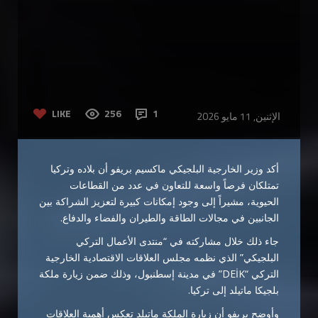
LIKE
256
1
الإثنين, 11 مايو 2026
أكد وزير الخارجية البلجيكي ماكسيم بريفو أن بلاده وتركيا
تمتلكان فرصاً واسعة للتعاون في عدد من القطاعات
الحيوية، مشيراً إلى وجود إمكانات كبيرة لتعزيز الشراكة بين
الجانبين في مجالات الطاقة والطيران والفضاء والدفاع.
جاء ذلك خلال مشاركته في “منتدى الأعمال التركي
البلجيكي” الذي نظمه مجلس العلاقات الاقتصادية الخارجية
التركي “DEİK” في مدينة إسطنبول، وذلك ضمن زيارة ملكة
بلجيكا ماتيلد إلى تركيا.
وأوضح بريفو أن زيارة الملكة ماتيلد تعكس أهمية العلاقات