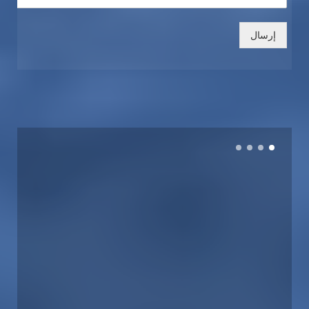
إرسال