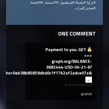
#تركيا #بلجيكا #إسطنبول #الاستثمار #الاقتصاد
#صدى_الفرات
ONE COMMENT
Payment to you. GET
>>>
graph.org/BALANCE-
3682444-USD-04-21-6?
hs=0eb38b85859dbd0c1f17b2af2adce07a&
says:
رد
12/05/2026 at 02:18
qcuns6