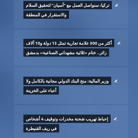
تركيا: سنواصل العمل مع “آسيان” لتحقيق السلام
والاستقرار في المنطقة
أكثر من 300 علامة تجارية تمثل 13 دولة و10 آلاف
زائر.. ختام «ثلاثية مشهداني الصناعية» بدمشق
وزير المالية: منح البنك الدولي مجانية بالكامل ولا
أعباء على الخزينة
إحباط تهريب شحنة مخدرات وتوقيف 4 أشخاص
في ريف القنيطرة