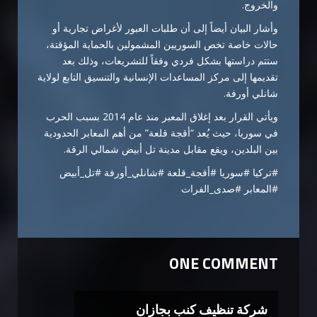
والخروج.
وأشار البيان أيضاً إلى أن طلبات العبور لأغراض تجارية أو
حالات خاصة تخص السوريين المشمولين بالحماية المؤقتة،
ستتم دراستها بشكل فردي وفقاً للتشريعات، وذلك بعد
تقديمها إلى مركز المساعدات الإنسانية والتنسيق التابع لولاية
شانلي أورفة.
ويأتي القرار بعد إغلاق المعبر منذ عام 2014 بسبب الحرب
في سوريا، حيث يُعد “أقجة قلعة” من أهم المعابر الحدودية
بين البلدين، ويقع مقابل مدينة تل أبيض شمالي الرقة.
#تركيا #سوريا #أقجة_قلعة #شانلي_أورفة #تل_أبيض
#المعابر #صدى_الفرات
ONE COMMENT
شركة تنظيف كنب بجازان