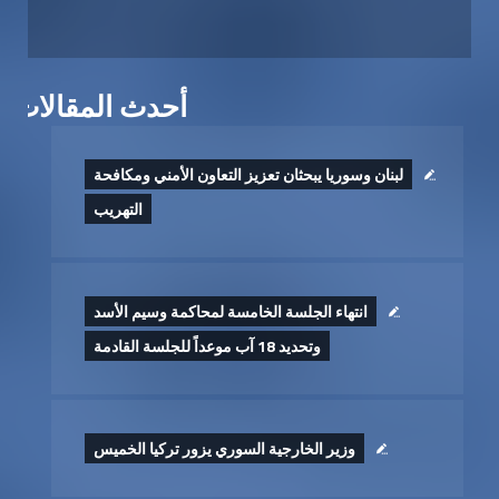
أحدث المقالات
لبنان وسوريا يبحثان تعزيز التعاون الأمني ومكافحة
التهريب
انتهاء الجلسة الخامسة لمحاكمة وسيم الأسد
وتحديد 18 آب موعداً للجلسة القادمة
وزير الخارجية السوري يزور تركيا الخميس