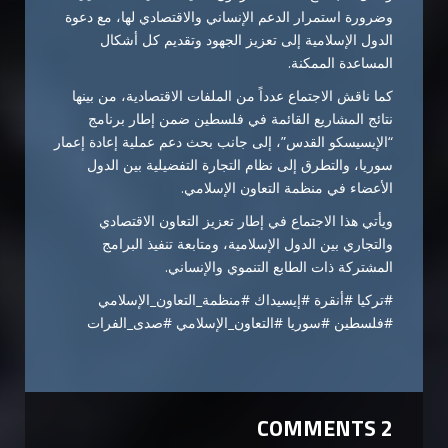
وضرورة استمرار الدعم الإنساني والاقتصادي لها، مع دعوة
الدول الإسلامية إلى تعزيز الجهود وتقديم كل أشكال
المساعدة الممكنة.
كما ناقش الاجتماع عدداً من الملفات الاقتصادية، من بينها
نتائج المشاريع القائمة في فلسطين ضمن إطار برنامج
“الإيسيسكو القدس”، إلى جانب بحث دعم عملية إعادة إعمار
سوريا، والتطرق إلى نظام التجارة التفضيلية بين الدول
الأعضاء في منظمة التعاون الإسلامي.
ويأتي هذا الاجتماع في إطار تعزيز التعاون الاقتصادي
والتجاري بين الدول الإسلامية، ومتابعة تنفيذ البرامج
المشتركة ذات الطابع التنموي والإنساني.
#تركيا #أنقرة #إيسيداك #منظمة_التعاون_الإسلامي
#فلسطين #سوريا #التعاون_الإسلامي #صدى_الفرات
2 COMMENTS