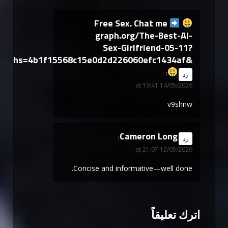
Free Sex. Chat me
graph.org/The-Best-AI-
Sex-Girlfriend-05-11?
hs=4b1f15568c15e0d2d226060efc1434af&
says:
رد
14/05/2026 at 19:41
v9shnw
Cameron Long
says:
رد
12/05/2026 at 21:07
Concise and informative—well done.
اترك تعليقاً