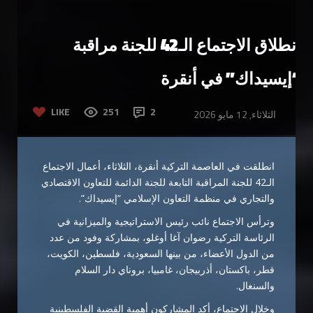
انطلاق الاجتماع الـ42 للجنة مراقبة
“إيسيداك” في أنقرة
LIKE
251
2
الثلاثاء, 12 مايو 2026
انطلقت في العاصمة التركية أنقرة، الثلاثاء، أعمال الاجتماع
الـ42 للجنة المراقبة التابعة للجنة الدائمة للتعاون الاقتصادي
والتجاري في منظمة التعاون الإسلامي “إيسيداك”.
وترأس الاجتماع نائب رئيس الاستراتيجية والميزانية في
الرئاسة التركية رضوان آغا أوغلو، بمشاركة وفود من عدد
من الدول الأعضاء، من بينها السعودية، فلسطين، الكويت،
قطر، باكستان، أذربيجان، غامبيا، بروناي دار السلام
والسنغال.
وخلال الاجتماع، أكد المشاركون أهمية القضية الفلسطينية