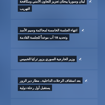
لبنان وسوريا يبحثان تعزيز التعاون الأمني ومكافحة
التهريب
انتهاء الجلسة الخامسة لمحاكمة وسيم الأسد
وتحديد 18 آب موعداً للجلسة القادمة
وزير الخارجية السوري يزور تركيا الخميس
بعد استئناف الرحلات الداخلية.. مطار دير الزور
يستقبل أول رحلة دولية