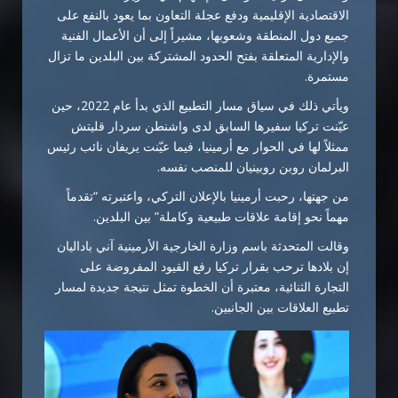
الاقتصادية الإقليمية ودفع عجلة التعاون بما يعود بالنفع على
جميع دول المنطقة وشعوبها، مشيراً إلى أن الأعمال الفنية
والإدارية المتعلقة بفتح الحدود المشتركة بين البلدين ما تزال
مستمرة.
ويأتي ذلك في سياق مسار التطبيع الذي بدأ عام 2022، حين
عيّنت تركيا سفيرها السابق لدى واشنطن
سردار قليتش
ممثلاً لها في الحوار مع أرمينيا، فيما عيّنت يريفان نائب رئيس
البرلمان
روبن روبينيان
للمنصب نفسه.
من جهتها، رحبت أرمينيا بالإعلان التركي، واعتبرته “تقدماً
مهماً نحو إقامة علاقات طبيعية وكاملة” بين البلدين.
وقالت المتحدثة باسم وزارة الخارجية الأرمينية
آني باداليان
إن بلادها ترحب بقرار تركيا رفع القيود المفروضة على
التجارة الثنائية، معتبرة أن الخطوة تمثل نتيجة جديدة لمسار
تطبيع العلاقات بين الجانبين.