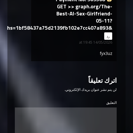
GET >> graph.org/The-
Best-AI-Sex-Girlfriend-
05-11?
hs=1bf58437a75d2139fb102e7cc407a893&
says:
رد
14/05/2026 at 19:45
fyx3uz
اترك تعليقاً
لن يتم نشر عنوان بريدك الإلكتروني.
التعليق