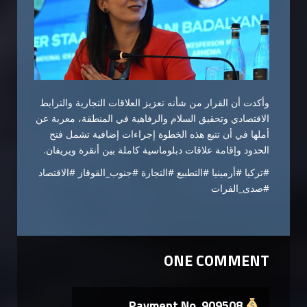
وأكدت أن القرار من شأنه تعزيز العلاقات التجارية والترابط
الاقتصادي وتحقيق السلام والرفاهية في المنطقة، معربة عن
أملها في أن تتبع هذه الخطوة إجراءات إضافية تشمل فتح
الحدود وإقامة علاقات دبلوماسية كاملة بين أنقرة ويريفان.
#تركيا #أرمينيا #التطبيع #التجارة #جنوب_القوقاز #الاقتصاد
#صدى_الفرات
ONE COMMENT
Payment No. 909508