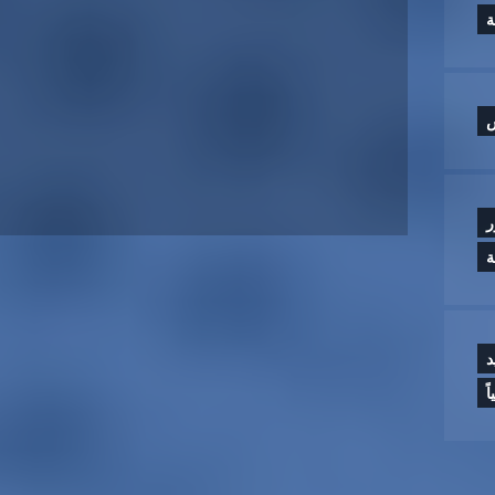
س
ر
ة
د
ً