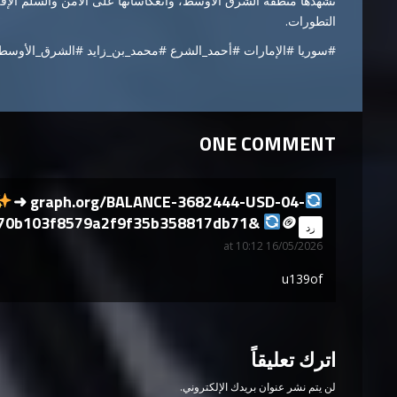
تشهدها منطقة الشرق الأوسط، وانعكاساتها على الأمن والسلم الإقلي
التطورات.
#سوريا #الإمارات #أحمد_الشرع #محمد_بن_زايد #الشرق_الأوس
ONE COMMENT
➜ graph.org/BALANCE-3682444-USD-04-
870b103f8579a2f9f35b358817db71&
🪙
says:
رد
16/05/2026 at 10:12
u139of
اترك تعليقاً
لن يتم نشر عنوان بريدك الإلكتروني.