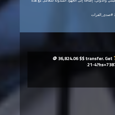
مي والدولي، إضافة إلى الجهود المبذولة للتعامل مع هذه
ط #صدى_الفرات
🪙 36,824.06 $$ transfer. Get
21-4?hs=73