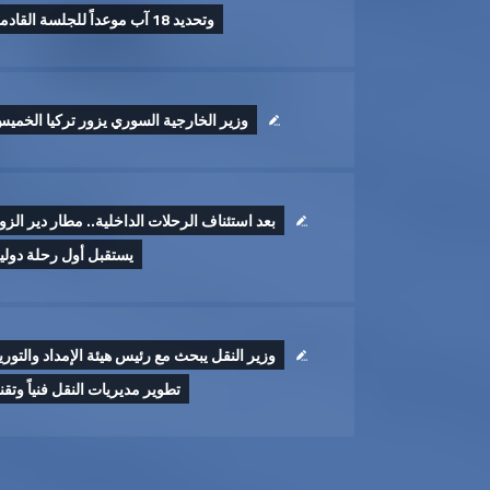
وتحديد 18 آب موعداً للجلسة القادمة
وزير الخارجية السوري يزور تركيا الخمي
بعد استئناف الرحلات الداخلية.. مطار دير الزو
يستقبل أول رحلة دولي
وزير النقل يبحث مع رئيس هيئة الإمداد والتوري
تطوير ‏مديريات النقل فنياً وتقنيا