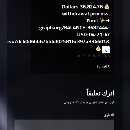
36,824.76 Dollars
withdrawal process.
Next
➜
graph.org/BALANCE-3682444-
USD-04-21-4?
hs=7dc40d6bb67bb6d025816c397a334601&
says:
رد
16/05/2026 at 10:16
tvab93
اترك تعليقاً
لن يتم نشر عنوان بريدك الإلكتروني.
التعليق