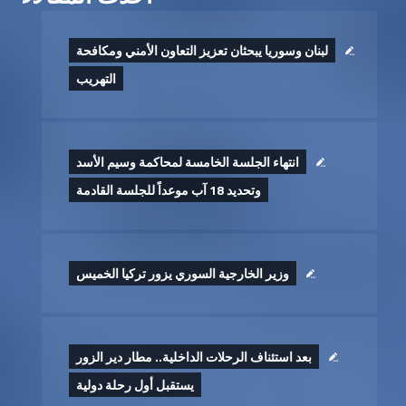
لبنان وسوريا يبحثان تعزيز التعاون الأمني ومكافحة
التهريب
انتهاء الجلسة الخامسة لمحاكمة وسيم الأسد
وتحديد 18 آب موعداً للجلسة القادمة
وزير الخارجية السوري يزور تركيا الخميس
بعد استئناف الرحلات الداخلية.. مطار دير الزور
يستقبل أول رحلة دولية