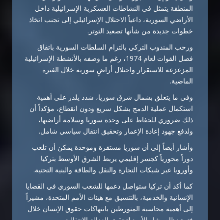
المنطقة يتمثل في النشاطات العسكرية الإسرائيلية داخل
الأراضي السورية، داعياً الاحتلال الإسرائيلي إلى تجنب اتخاذ
خطوات جديدة من شأنها تصعيد التوتر.
ورحب المندوب التركي بالتزام السلطات السورية باتفاق
فصل القوات لعام 1974، رغم ما وصفه بالأنشطة الإسرائيلية
المزعزعة للاستقرار واحتلال أراضٍ سورية خلال الفترة
الماضية.
وفي ما يتعلق بشمال شرق سوريا، شدد يلدز على أهمية
استكمال عملية الدمج بشكل سريع ودون انقطاع، مؤكداً أن
ذلك ضروري للحفاظ على وحدة سوريا وسلامة أراضيها،
ولدفع جهود إعادة الإعمار وتحقيق انتقال سياسي شامل.
وأشار أيضاً إلى أن سوريا مستقرة وموحدة يمكن أن تلعب
دوراً محورياً كجسر إقليمي يربط الشرق الأوسط بتركيا
وأوروبا عبر شبكات التجارة والنقل والطاقة والبنية التحتية.
كما أكد أن تركيا ستواصل دعمها للشعب السوري في القضايا
الإنسانية والخدمية، بالتنسيق مع هيئات الأمم المتحدة، مشيراً
إلى أهمية محاسبة المتورطين بانتهاكات حقوق الإنسان خلال
فترة نظام بشار الأسد لتحقيق العدالة الانتقالية.