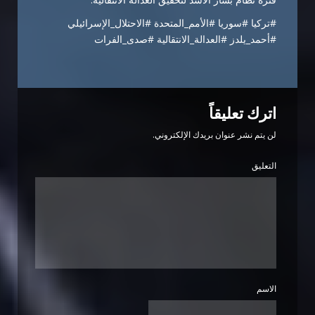
#تركيا #سوريا #الأمم_المتحدة #الاحتلال_الإسرائيلي
#أحمد_يلدز #العدالة_الانتقالية #صدى_الفرات
اترك تعليقاً
لن يتم نشر عنوان بريدك الإلكتروني.
التعليق
الاسم