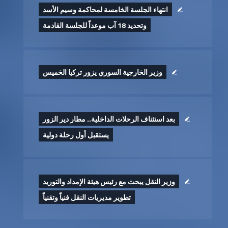
انتهاء الجلسة الخامسة لمحاكمة وسيم الأسد
وتحديد 18 آب موعداً للجلسة القادمة
وزير الخارجية السوري يزور تركيا الخميس
بعد استئناف الرحلات الداخلية.. مطار دير الزور
يستقبل أول رحلة دولية
وزير النقل يبحث مع رئيس هيئة الإمداد والتوريد
تطوير ‏مديريات النقل فنياً وتقنياً