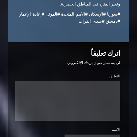
وتغير المناخ في المناطق الحضرية.
#سوريا #الإسكان #الأمم_المتحدة #الموئل #إعادة_الإعمار
#دمشق #صدى_الفرات
اترك تعليقاً
لن يتم نشر عنوان بريدك الإلكتروني.
التعليق
الاسم