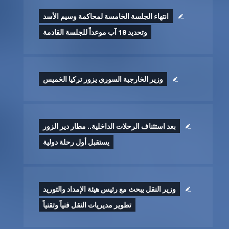
انتهاء الجلسة الخامسة لمحاكمة وسيم الأسد
وتحديد 18 آب موعداً للجلسة القادمة
وزير الخارجية السوري يزور تركيا الخميس
بعد استئناف الرحلات الداخلية.. مطار دير الزور
يستقبل أول رحلة دولية
وزير النقل يبحث مع رئيس هيئة الإمداد والتوريد
تطوير ‏مديريات النقل فنياً وتقنياً