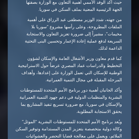
حيث أكد الوفد الأممي أهمية التعاون مع الوزارة بصفتها
الجهة الرئيسية المعنية بملف السكن في سوريا.
من جهته، شدد الوزير مصطفى عبد الرزاق على أهمية
الملفات المطروحة، وعلى رأسها مشروع “سوريا بلا
مخيمات”، مشيراً إلى ضرورة تعزيز التعاون والاستجابة
السريعة لدفع عملية إعادة الإعمار وتحسين البنى التحتية
الداعمة لذلك.
كما قدم معاون وزير الأشغال العامة والإسكان لشؤون
التخطيط والدراسات عماد المصري عرضاً حول الاستراتيجية
الوطنية للإسكان التي تعمل الوزارة على إعدادها، وأهداف
المرحلة المقبلة في مجال التنمية العمرانية.
وأكد الجانبان أهمية دور برنامج الأمم المتحدة للمستوطنات
البشرية والمنظمات الدولية في دعم جهود التنمية العمرانية
والإسكان في سوريا، مع ضرورة تسريع تنفيذ المشاريع بما
يحقق الاستجابة المطلوبة.
ويُعد برنامج الأمم المتحدة للمستوطنات البشرية “الموئل”
وكالة دولية متخصصة بتعزيز المدن المستدامة وتوفير السكن
الملائم، ويعمل على معالجة قضايا التحضر والعشوائيات