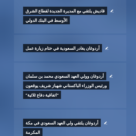
قاديش يلتقي مع المديرة الجديدة لقطاع الشرق
الأوسط في البنك الدولي
أردوغان يغادر السعودية في ختام زيارة عمل
أردوغان وولي العهد السعودي محمد بن سلمان
ورئيس الوزراء الباكستاني شهباز شريف يوقعون
“اتفاقية دفاع ثلاثية”
أردوغان يلتقي ولي العهد السعودي في مكة
المكرمة