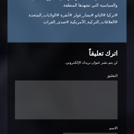
والسياسية التي تشهدها المنطقة.
#تركيا #الناتو #يشار_غولر #أنقرة #الولايات_المتحدة
#العلاقات_التركية_الأمريكية #صدى_الفرات
اترك تعليقاً
لن يتم نشر عنوان بريدك الإلكتروني.
التعليق
الاسم