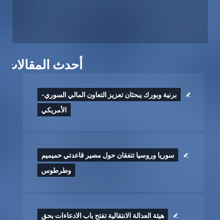
أحدث المقالات
برنية وبورك يبحثان تعزيز التعاون المالي السوري-
الأمريكي
سوريا وروسيا تتفقان حول مصير قاعدتي حميميم
وطرطوس
هيئة العدالة الانتقالية تفتح باب الادعاءات بحق