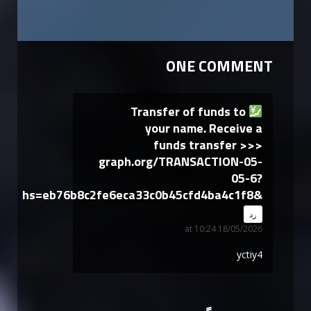
ONE COMMENT
Transfer of funds to
your name. Receive a
funds transfer >>>
graph.org/TRANSACTION-05-
05-6?
hs=eb76b8c2fe6eca33c0b45cfd4ba4c1f8&
says:
رد
18/05/2026 at 10:24
yctiy4