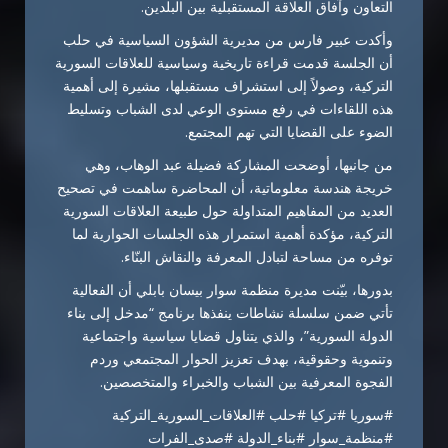
التعاون وآفاق العلاقة المستقبلية بين البلدين.
وأكدت عبير فارس من مديرية الشؤون السياسية في حلب
أن الجلسة قدمت قراءة تاريخية وسياسية للعلاقات السورية
التركية، وصولاً إلى استشراف مستقبلها، مشيرة إلى أهمية
هذه اللقاءات في رفع مستوى الوعي لدى الشباب وتسليط
الضوء على القضايا التي تهم المجتمع.
من جانبها، أوضحت المشاركة فضيلة عبد الوهاب، وهي
خريجة هندسة معلوماتية، أن المحاضرة ساهمت في تصحيح
العديد من المفاهيم المتداولة حول طبيعة العلاقات السورية
التركية، مؤكدة أهمية استمرار هذه الجلسات الحوارية لما
توفره من مساحة لتبادل المعرفة والنقاش البنّاء.
بدورها، بيّنت مديرة منظمة سوار بيسان بابلي أن الفعالية
تأتي ضمن سلسلة نشاطات ينفذها برنامج “مدخل إلى بناء
الدولة السورية”، والذي يتناول قضايا سياسية واجتماعية
وتنموية وحقوقية، بهدف تعزيز الحوار المجتمعي وردم
الفجوة المعرفية بين الشباب والخبراء والمتخصصين.
#سوريا #تركيا #حلب #العلاقات_السورية_التركية
#منظمة_سوار #بناء_الدولة #صدى_الفرات