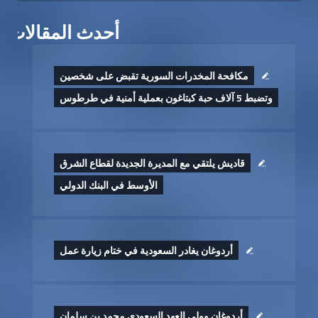
أحدث المقالات
مكافحة المخدرات السورية تقبض على شخصين
وتضبط 5 آلاف حبة كبتاغون بعملية أمنية في طرطوس
قاديش يلتقي مع المديرة الجديدة لقطاع الشرق
الأوسط في البنك الدولي
أردوغان يغادر السعودية في ختام زيارة عمل
أردوغان وولي العهد السعودي محمد بن سلمان