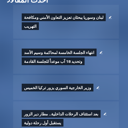
لبنان وسوريا يبحثان تعزيز التعاون الأمني ومكافحة
التهريب
انتهاء الجلسة الخامسة لمحاكمة وسيم الأسد
وتحديد 18 آب موعداً للجلسة القادمة
وزير الخارجية السوري يزور تركيا الخميس
بعد استئناف الرحلات الداخلية.. مطار دير الزور
يستقبل أول رحلة دولية