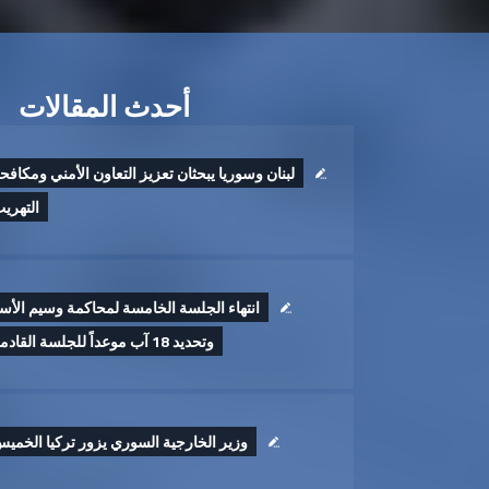
أحدث المقالات
لبنان وسوريا يبحثان تعزيز التعاون الأمني ومكافح
التهري
انتهاء الجلسة الخامسة لمحاكمة وسيم الأس
وتحديد 18 آب موعداً للجلسة القادمة
وزير الخارجية السوري يزور تركيا الخمي