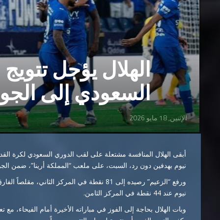
الهلال يؤجل تتويج 
السعودي إلى الجول
الإثنين, 18 مايو 2026
أبقى الهلال المنافسة مشتعلة على لقب الدوري السعودي لكرة القدم
نيوم بهدفين دون رد، السبت، على ملعب “المملكة أرينا”، ضمن الجولة الـ33 من ال
ورفع “الزعيم” رصيده إلى 81 نقطة في المركز الث
نيوم عند 44 نقطة في المركز الثامن.
وبات الهلال بحاجة إلى الفوز في مباراته الأخيرة أمام الفيحاء، م