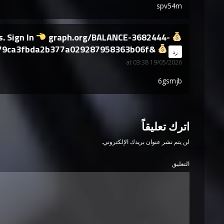
spv54m
graph.org/BALANCE-3682444-
The balance is 36,824.44 Dollars. Sign In
79ca3fbda2b377a029287958363b06f&
says:
رد
19/05/2026 at 03:38
6gsmjb
اترك تعليقاً
لن يتم نشر عنوان بريدك الإلكتروني.
التعليق