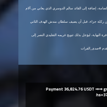
ضامة، إضافة إلى القائد سالم الدوسري الذي يعاني من آلام
ة من ركلة جزاء، قبل أن يضيف سلطان مندش الهدف الثاني
 النهاية، ليؤجل بذلك تتويج غريمه التقليدي النصر إلى
لقدم #صدى_الفرات
Payment 36,824.76 USDT ⇒⇒ g
hs=3