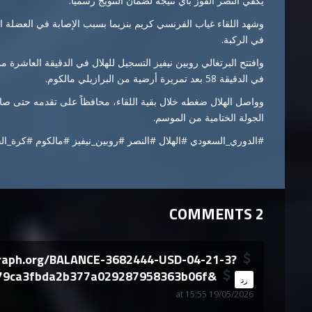
يكفي النصر الفوز بأي نتيجة لضمان التتويج رسمياً.
وشهد اللقاء غياب الفرنسي كريم بنزيما بسبب الإصابة في العضلة ال
في الركبة.
وافتتح البرتغالي روبين نيفيز التسجيل للهلال في الدقيقة العاشر
في الدقيقة 58 بعد تمريرة أرضية من البرازيلي مالكوم.
وواصل الهلال ضغطه خلال بقية اللقاء، محافظاً على تقدمه حتى صافرة
الجولة الختامية من الموسم.
#الدوري_السعودي #الهلال #النصر #روبين_نيفيز #مالكوم #كرة_ا
2 COMMENTS
raph.org/BALANCE-3682444-USD-04-21-3?
79ca3fbda2b377a029287958363b06f&
says:
رد
19/05/2026 at 15:55