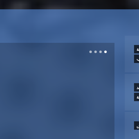
ة
ب
د
س