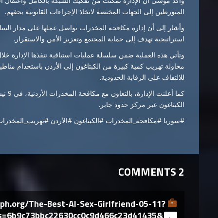
وأكد موسى أن الإدارة تمكنت من تفكيك الشبكة بالكامل واعتقال أف
المتورطين إلى الجهات المختصة لاتخاذ الإجراءات القانونية بحقهم.
وأشار إلى أن إدارة مكافحة المخدرات تواصل عملها على مدار الس
استراتيجية تهدف إلى حماية المجتمع وتعزيز الأمن والاستقرار.
محاولة تهريب كمية كبيرة من الكبتاغون إلى الأردن باستخدام مناطي
للالتفاف على الرقابة الحدودية.
الكبتاغون عبر مركز حدود جابر.
#سوريا #مكافحة_المخدرات #الكبتاغون #الأردن #تهريب_المخدر
2 COMMENTS
ph.org/The-Best-AI-Sex-Girlfriend-05-11?
s=6b9c73bbc22630cc0c9d466c23d41435&
says:
رد