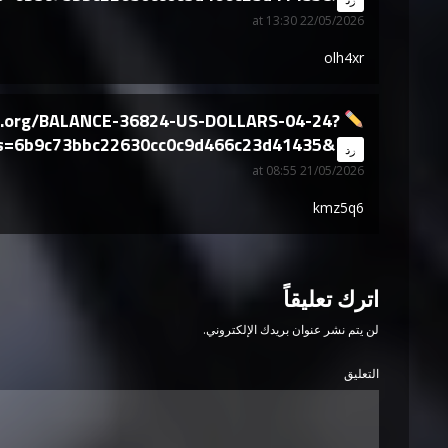
22/05/2026 at 13:30
olh4xr
ph.org/BALANCE-36824-US-DOLLARS-04-24?
s=6b9c73bbc22630cc0c9d466c23d41435&
says:
رد
21/05/2026 at 08:55
kmz5q6
اترك تعليقاً
لن يتم نشر عنوان بريدك الإلكتروني.
التعليق