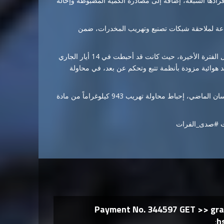
رادها السبعة، إضافة إلى مصادرة الكمية المضبوطة وإحالة
اعة لملاحقة شبكات تصنيع وتهريب المخدرات، ضمن
وتأتي هذه العملية ضمن سلسلة عمليات استباقية تنفذها الإدارة خلال الفترة الأخيرة، حيث كانت قد أحبطت في 14 أيار الجاري
د هوائية مزودة بأنظمة تتبع وتحكم عن بعد، في محاولة
كما أعلنت الإدارة، بالتعاون مع مكافحة المخدرات الأردنية، في 9 نيسان الماضي، إحباط محاولة تهريب 943 كيلوغراماً من مادة
ات #صدى_الفرات
Payment No. 344597 GET >> gra
h