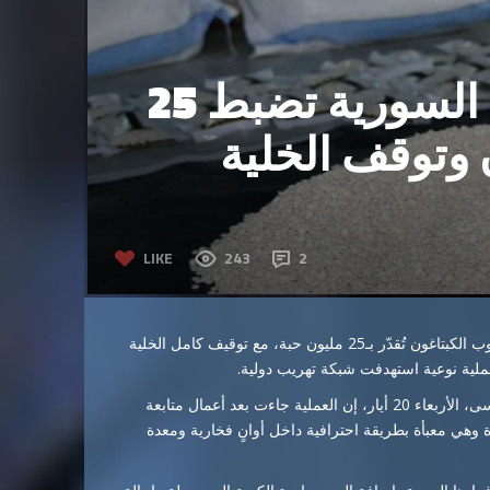
مكافحة المخدرات السورية تضبط 25
 وتوقف الخلية
LIKE
243
2
أعلنت إدارة مكافحة المخدرات السورية ضبط شحنة ضخمة من حبوب الكبتاغون تُقدّر بـ25 مليون حبة، مع توقيف كامل الخلية
لية نوعية استهدفت شبكة تهريب دولية.
وقال معاون مدير إدارة مكافحة المخدرات للشؤون الفنية مالك موسى، الأربعاء 20 أيار، إن العملية جاءت بعد أعمال متابعة
هي معبأة بطريقة احترافية داخل أوانٍ فخارية ومعدة