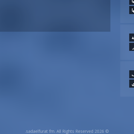
ا
ا
ة
‏
ف
ي
© 2026 sadaelfurat fm. All Rights Reserved.