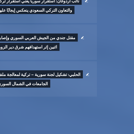
نائب أردوغان: استقرار سوريا يعني استقرار تركي
والتعاون التركي السعودي ينعكس إيجابًا عليه
مقتل جندي من الجيش العربي السوري وإصاب
اثنين إثر ‏استهدافهم شرق دير الزور 
الحلبي: تشكيل لجنة سورية – تركية لمعالجة مل
الجامعات في الشمال السور