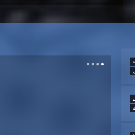
ة
ي
ي
ث