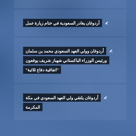
أردوغان يغادر السعودية في ختام زيارة عمل
أردوغان وولي العهد السعودي محمد بن سلمان
ورئيس الوزراء الباكستاني شهباز شريف يوقعون
“اتفاقية دفاع ثلاثية”
أردوغان يلتقي ولي العهد السعودي في مكة
المكرمة