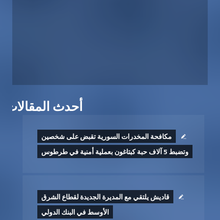
أحدث المقالات
مكافحة المخدرات السورية تقبض على شخصين
وتضبط 5 آلاف حبة كبتاغون بعملية أمنية في طرطوس
قاديش يلتقي مع المديرة الجديدة لقطاع الشرق
الأوسط في البنك الدولي