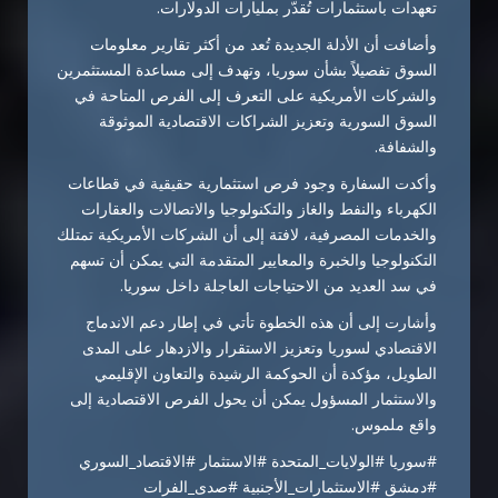
تعهدات باستثمارات تُقدّر بمليارات الدولارات.
وأضافت أن الأدلة الجديدة تُعد من أكثر تقارير معلومات
السوق تفصيلاً بشأن سوريا، وتهدف إلى مساعدة المستثمرين
والشركات الأمريكية على التعرف إلى الفرص المتاحة في
السوق السورية وتعزيز الشراكات الاقتصادية الموثوقة
والشفافة.
وأكدت السفارة وجود فرص استثمارية حقيقية في قطاعات
الكهرباء والنفط والغاز والتكنولوجيا والاتصالات والعقارات
والخدمات المصرفية، لافتة إلى أن الشركات الأمريكية تمتلك
التكنولوجيا والخبرة والمعايير المتقدمة التي يمكن أن تسهم
في سد العديد من الاحتياجات العاجلة داخل سوريا.
وأشارت إلى أن هذه الخطوة تأتي في إطار دعم الاندماج
الاقتصادي لسوريا وتعزيز الاستقرار والازدهار على المدى
الطويل، مؤكدة أن الحوكمة الرشيدة والتعاون الإقليمي
والاستثمار المسؤول يمكن أن يحول الفرص الاقتصادية إلى
واقع ملموس.
#سوريا #الولايات_المتحدة #الاستثمار #الاقتصاد_السوري
#دمشق #الاستثمارات_الأجنبية #صدى_الفرات