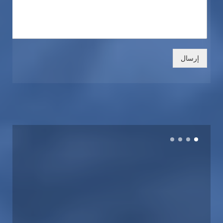
إرسال