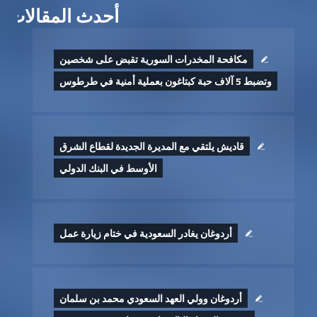
أحدث المقالات
مكافحة المخدرات السورية تقبض على شخصين
وتضبط 5 آلاف حبة كبتاغون بعملية أمنية في طرطوس
قاديش يلتقي مع المديرة الجديدة لقطاع الشرق
الأوسط في البنك الدولي
أردوغان يغادر السعودية في ختام زيارة عمل
أردوغان وولي العهد السعودي محمد بن سلمان