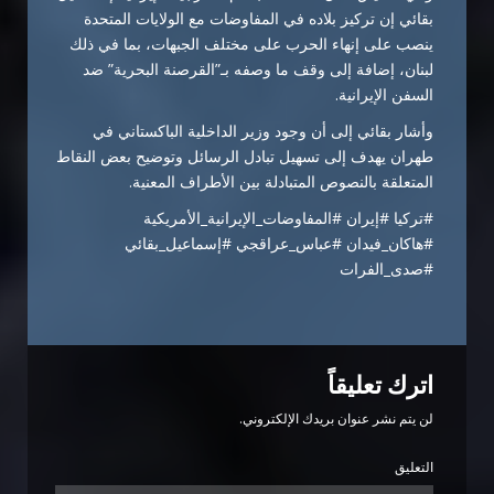
بقائي إن تركيز بلاده في المفاوضات مع الولايات المتحدة
ينصب على إنهاء الحرب على مختلف الجبهات، بما في ذلك
لبنان، إضافة إلى وقف ما وصفه بـ”القرصنة البحرية” ضد
السفن الإيرانية.
وأشار بقائي إلى أن وجود وزير الداخلية الباكستاني في
طهران يهدف إلى تسهيل تبادل الرسائل وتوضيح بعض النقاط
المتعلقة بالنصوص المتبادلة بين الأطراف المعنية.
#تركيا #إيران #المفاوضات_الإيرانية_الأمريكية
#هاكان_فيدان #عباس_عراقجي #إسماعيل_بقائي
#صدى_الفرات
اترك تعليقاً
لن يتم نشر عنوان بريدك الإلكتروني.
التعليق