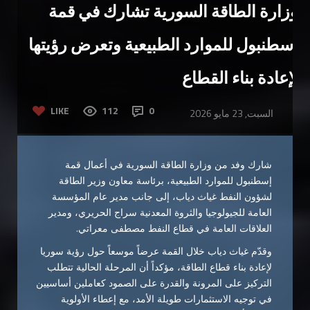
وزارة الطاقة السورية تشارك في قمة
إسطنبول للموارد الطبيعية وتعرض رؤيتها
لإعادة بناء القطاع
LIKE
112
0
السبت, 23 مايو 2026
شارك وفد من وزارة الطاقة السورية في أعمال قمة
إسطنبول للموارد الطبيعية، برئاسة معاون وزير الطاقة
لشؤون النفط غياث دياب، إلى جانب مدير عام المؤسسة
العامة للجيولوجيا والثروة المعدنية سراج الحريري، ومدير
العلاقات العامة في قطاع النفط مصطفى معراتي.
وقدّم غياث دياب خلال القمة عرضاً موسعاً حول رؤية سوريا
لإعادة بناء قطاع الطاقة، مؤكداً أن المرحلة الحالية تتطلب
التركيز على المرونة والقدرة على الصمود كعاملين أساسيين
في توجيه الاستثمارات طويلة الأمد، مع إعطاء الأولوية