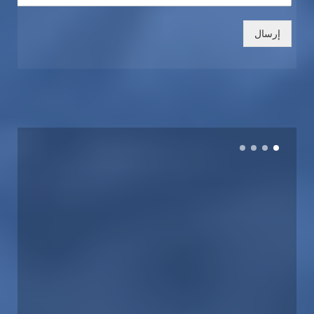
إرسال