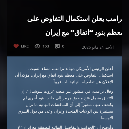
ترامب يعلن استكمال التفاوض على
معظم بنود “اتفاق” مع إيران
LIKE
153
0
الأحد, 24 مايو 2026
أعلن الرئيس الأمريكي دونالد ترامب، مساء السبت،
استكمال التفاوض على معظم بنود اتفاق مع إيران، مؤكداً أن
الإعلان عن تفاصيله النهائية بات قريباً.
وقال ترامب، في منشور عبر منصة “تروث سوشيال”، إن
الاتفاق يشمل فتح مضيق هرمز إلى جانب بنود أخرى لم
يكشف عنها، مشيراً إلى أن المناقشات النهائية ما تزال
مستمرة بين الولايات المتحدة وإيران وعدد من دول الشرق
الأوسط.
وأوضح أن “الجوانب والتفاصيل النهائية للصفقة مع إيران” لا