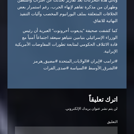
وطهران من مذكرة تفاهم لإنهاء الحرب، رغم استمرار بعض
الخلافات المتعلقة بملف اليورانيوم المخصب وآليات التنفيذ
النهائية للاتفاق.
كما كشفت صحيفة “يديعوت أحرونوت” العبرية أن رئيس
الوزراء الإسرائيلي بنيامين نتنياهو سيعقد اجتماعاً أمنياً مع
قادة الائتلاف الحكومي لمتابعة تطورات المفاوضات الأمريكية
الإيرانية.
#ترامب #إيران #الولايات_المتحدة #مضيق_هرمز
#الشرق_الأوسط #السياسة #صدى_الفرات
اترك تعليقاً
لن يتم نشر عنوان بريدك الإلكتروني.
التعليق