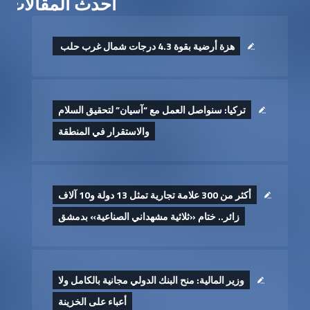
أحدث المقالات
هزة أرضية بقوة 4.3 درجات شمال غرب حلب ‏
تركيا: سنواصل العمل مع “آسيان” لتحقيق السلام
والاستقرار في المنطقة
أكثر من 300 علامة تجارية تمثل 13 دولة و10 آلاف
زائر.. ختام «ثلاثية مشهداني الصناعية» بدمشق
وزير المالية: منح البنك الدولي مجانية بالكامل ولا
أعباء على الخزينة