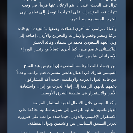
تزال قيد البحث، على أن يتم الإعلان عنها قريباً، في وقت
تتزايد فيه المؤشرات على اقتراب التوصل إلى تفاهم ينهي
الحرب المستمرة منذ أشهر.
وأضاف ترامب أنه أجرى اتصالات وصفها بـ”الجيدة” مع قادة
تركيا ومصر وقطر والإمارات والبحرين والأردن، إضافة إلى
ولي العهد السعودي محمد بن سلمان وقائد الجيش
الباكستاني عاصم منير، كما أجرى اتصالاً مع رئيس الوزراء
الإسرائيلي بنيامين نتنياهو.
من جهتها، قالت الرئاسة المصرية إن الرئيس عبد الفتاح
السيسي شارك في اتصال هاتفي مشترك ضم ترامب وعدداً
من قادة الدول العربية والإقليمية، حيث أكد المشاركون
دعمهم للجهود الرامية إلى إنهاء الحرب مع إيران واستعادة
الأمن والاستقرار في منطقة الشرق الأوسط.
وأكد السيسي خلال الاتصال أهمية استثمار الفرصة
الدبلوماسية الحالية للتوصل إلى تسوية سلمية تحافظ على
الاستقرار الإقليمي والدولي، فيما شدد ترامب على ضرورة
تعزيز التنسيق السياسي بين واشنطن ودول المنطقة.
وتأتي هذه التحركات بعد تقارير تحدثت عن اقتراب واشنطن