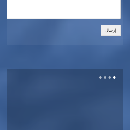
إرسال