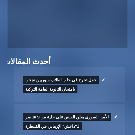
أحدث المقالات
حفل تخرج في حلب لطلاب سوريين نجحوا
بامتحان الثانوية العامة التركية
الأمن السوري يعلن القبض على خلية من 9 عناصر
لـ”داعش” الإرهابي في القنيطرة