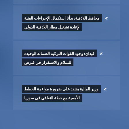
محافظ اللاذقية: بدأنا استكمال الإجراءات الفنية
لإعادة تشغيل مطار اللاذقية الدولي
فيدان: وجود القوات التركية الضمانة الوحيدة
للسلام والاستقرار في قبرص
وزير المالية يشدد على ضرورة مواءمة الخطط
الأممية مع خطة التعافي في سوريا