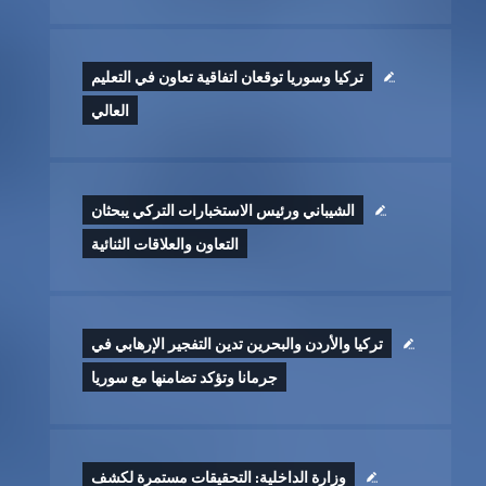
تركيا وسوريا توقعان اتفاقية تعاون في التعليم
العالي
الشيباني ورئيس الاستخبارات التركي يبحثان
التعاون والعلاقات الثنائية
تركيا والأردن والبحرين تدين التفجير الإرهابي في
جرمانا وتؤكد تضامنها مع سوريا
وزارة الداخلية: التحقيقات مستمرة لكشف