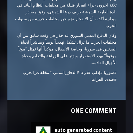
ثلاثة آخرون جراء انفجار قنبلة من مخلفات النظام البائد في
بلدة الغارية الشرقية بريف درعا الشرقي، وفق مصادر
ميدانية أكدت أن الانفجار نجم عن مخلفات حربية من سنوات
الحرب.
وكان الدفاع المدني السوري قد حذر في وقت سابق من أن
مخلفات الحرب ما تزال تشكل تهديداً يومياً ومباشراً لحياة
المدنيين في سوريا، وخاصة الأطفال، مؤكداً أنها تمثل “موتاً
موقوتاً” يهدد الاستقرار ويؤثر على الزراعة والتعليم وحياة
الأجيال القادمة.
#سوريا #إدلب #درعا #الدفاع_المدني #مخلفات_الحرب
#صدى_الفرات
ONE COMMENT
auto generated content