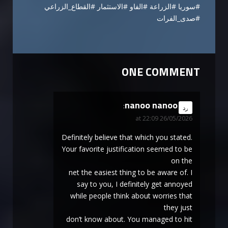
#سوريا #الزراعة #الفاو #الاستثمار #القطاع_الزراعي
#صدى_الفرات
ONE COMMENT
nanoo nanoo
says:
رد
26/05/2026 at 22:09
Definitely believe that which you stated.
Your favorite justification seemed to be
on the
net the easiest thing to be aware of. I
say to you, I definitely get annoyed
while people think about worries that
they just
don’t know about. You managed to hit