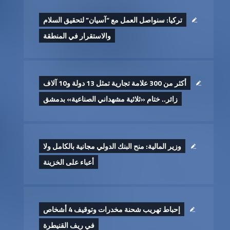
تركيا: سنواصل العمل مع “آسيان” لتحقيق السلام
والاستقرار في المنطقة
أكثر من 300 علامة تجارية تمثل 13 دولة و10 آلاف
زائر.. ختام «ثلاثية مشهداني الصناعية» بدمشق
وزير المالية: منح البنك الدولي مجانية بالكامل ولا
أعباء على الخزينة
إحباط تهريب شحنة مخدرات وتوقيف 4 أشخاص
في ريف القنيطرة