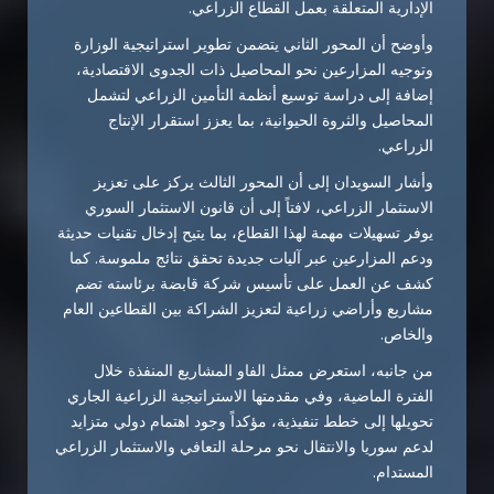
الإدارية المتعلقة بعمل القطاع الزراعي.
وأوضح أن المحور الثاني يتضمن تطوير استراتيجية الوزارة
وتوجيه المزارعين نحو المحاصيل ذات الجدوى الاقتصادية،
إضافة إلى دراسة توسيع أنظمة التأمين الزراعي لتشمل
المحاصيل والثروة الحيوانية، بما يعزز استقرار الإنتاج
الزراعي.
وأشار السويدان إلى أن المحور الثالث يركز على تعزيز
الاستثمار الزراعي، لافتاً إلى أن قانون الاستثمار السوري
يوفر تسهيلات مهمة لهذا القطاع، بما يتيح إدخال تقنيات حديثة
ودعم المزارعين عبر آليات جديدة تحقق نتائج ملموسة. كما
كشف عن العمل على تأسيس شركة قابضة برئاسته تضم
مشاريع وأراضي زراعية لتعزيز الشراكة بين القطاعين العام
والخاص.
من جانبه، استعرض ممثل الفاو المشاريع المنفذة خلال
الفترة الماضية، وفي مقدمتها الاستراتيجية الزراعية الجاري
تحويلها إلى خطط تنفيذية، مؤكداً وجود اهتمام دولي متزايد
لدعم سوريا والانتقال نحو مرحلة التعافي والاستثمار الزراعي
المستدام.