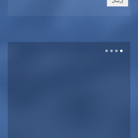
إرسال