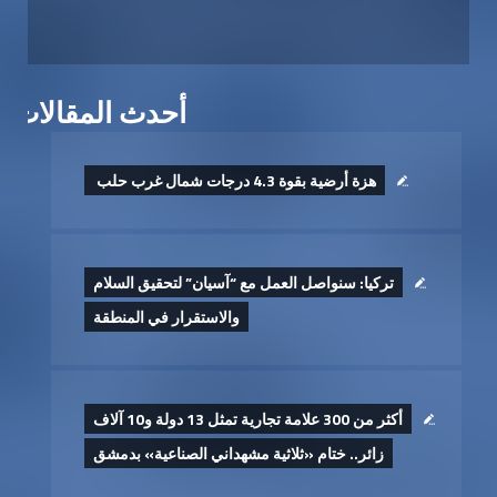
أحدث المقالات
هزة أرضية بقوة 4.3 درجات شمال غرب حلب ‏
تركيا: سنواصل العمل مع “آسيان” لتحقيق السلام
والاستقرار في المنطقة
أكثر من 300 علامة تجارية تمثل 13 دولة و10 آلاف
زائر.. ختام «ثلاثية مشهداني الصناعية» بدمشق