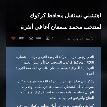
باهتشلي يستقبل محافظ كركوك
المنتخب محمد سمعان آغا في أنقرة
LIKE
166
0
الأربعاء, 27 مايو 2026
التقى رئيس حزب الحركة القومية التركي دولت باهتشلي،
الثلاثاء، محافظ كركوك المنتخب حديثاً ورئيس الجبهة
التركمانية العراقية محمد سمعان آغا، في العاصمة التركية
أنقرة.
وذكر بيان صادر عن حزب الحركة القومية عبر منصة “إن
سوسيال” أن باهتشلي استقبل آغا في مكتبه، وقدم له
التهاني بمناسبة توليه منصب محافظ كركوك، متمنياً له
النجاح والتوفيق في مهامه الجديدة.
كما نقل باهتشلي تهانيه إلى أبناء منطقة تركمان إيلي في