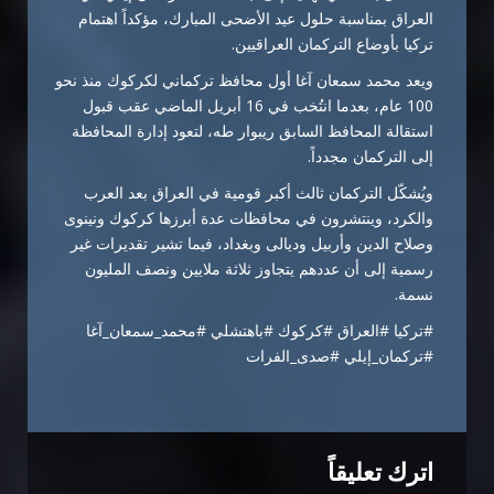
العراق بمناسبة حلول عيد الأضحى المبارك، مؤكداً اهتمام
تركيا بأوضاع التركمان العراقيين.
ويعد محمد سمعان آغا أول محافظ تركماني لكركوك منذ نحو
100 عام، بعدما انتُخب في 16 أبريل الماضي عقب قبول
استقالة المحافظ السابق ريبوار طه، لتعود إدارة المحافظة
إلى التركمان مجدداً.
ويُشكّل التركمان ثالث أكبر قومية في العراق بعد العرب
والكرد، وينتشرون في محافظات عدة أبرزها كركوك ونينوى
وصلاح الدين وأربيل وديالى وبغداد، فيما تشير تقديرات غير
رسمية إلى أن عددهم يتجاوز ثلاثة ملايين ونصف المليون
نسمة.
#تركيا #العراق #كركوك #باهتشلي #محمد_سمعان_آغا
#تركمان_إيلي #صدى_الفرات
اترك تعليقاً