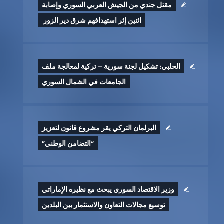
مقتل جندي من الجيش العربي السوري وإصابة
اثنين إثر ‏استهدافهم شرق دير الزور ‏
الحلبي: تشكيل لجنة سورية – تركية لمعالجة ملف
الجامعات في الشمال السوري
البرلمان التركي يقر مشروع قانون لتعزيز
“التضامن الوطني”
وزير الاقتصاد السوري يبحث مع نظيره الإماراتي
توسيع مجالات التعاون والاستثمار بين البلدين