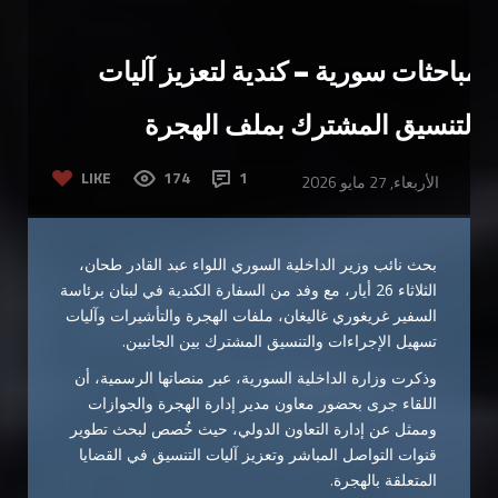
مباحثات سورية – كندية لتعزيز آليات
التنسيق المشترك بملف الهجرة
LIKE
174
1
الأربعاء, 27 مايو 2026
بحث نائب وزير الداخلية السوري اللواء عبد القادر طحان،
الثلاثاء 26 أيار، مع وفد من السفارة الكندية في لبنان برئاسة
السفير غريغوري غاليغان، ملفات الهجرة والتأشيرات وآليات
تسهيل الإجراءات والتنسيق المشترك بين الجانبين.
وذكرت وزارة الداخلية السورية، عبر منصاتها الرسمية، أن
اللقاء جرى بحضور معاون مدير إدارة الهجرة والجوازات
وممثل عن إدارة التعاون الدولي، حيث خُصص لبحث تطوير
قنوات التواصل المباشر وتعزيز آليات التنسيق في القضايا
المتعلقة بالهجرة.