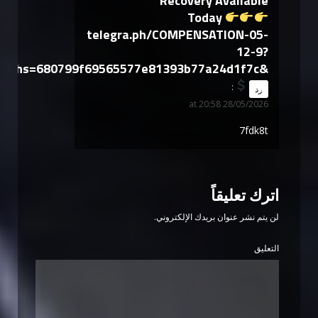
Recovery Available
Today
telegra.ph/COMPENSATION-05-
12-9?
hs=680799f69565577e81393b77a24d1f7c&
says:
رد
28/05/2026 at 20:58
7fdk8t
اترك تعليقاً
لن يتم نشر عنوان بريدك الإلكتروني.
التعليق