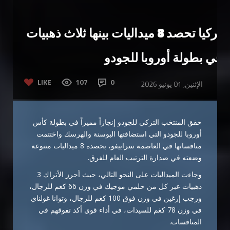
تركيا تحصد 8 ميداليات بينها ثلاث ذهبيات
في بطولة أوروبا للجودو
LIKE
107
0
الإثنين, 01 يونيو 2026
حقق المنتخب التركي للجودو إنجازاً مميزاً في بطولة كأس
أوروبا للجودو التي استضافتها البوسنة والهرسك واختتمت
منافساتها في العاصمة سراييفو، بحصده 8 ميداليات متنوعة
وضعته في صدارة الترتيب العام للفرق.
وجاءت الميداليات على النحو التالي، حيث أحرز الأتراك 3
ذهبيات عبر كل من حلمي موجيك في وزن 66 كغم للرجال،
ورجب إرغين في وزن فوق 100 كغم للرجال، وتوانا غولناي
في وزن 78 كغم للسيدات، في أداء قوي أكد تفوقهم في
المنافسات.