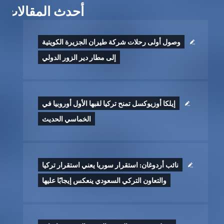
أحدث المقالات
وصول أولى رحلات شركة طيران الجزيرة الكويتية
إلى مطار دير الزور الدولي
إيلكا أوزيوكسل تمنح تركيا لقبها الأول أوروبيا في
الخماسي الحديث
نائب أردوغان: استقرار سوريا يعني استقرار تركيا
والتعاون التركي السعودي ينعكس إيجابًا عليها