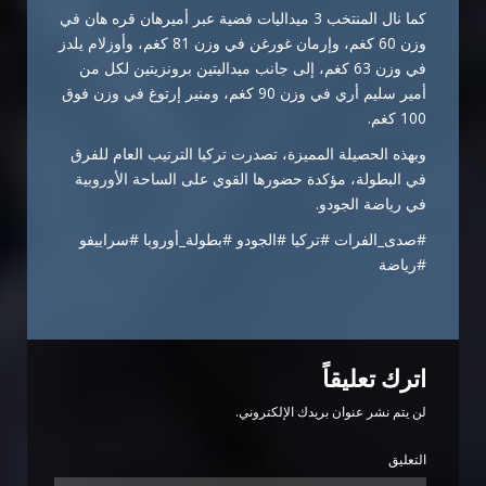
كما نال المنتخب 3 ميداليات فضية عبر أميرهان قره هان في
وزن 60 كغم، وإرمان غورغن في وزن 81 كغم، وأوزلام يلدز
في وزن 63 كغم، إلى جانب ميداليتين برونزيتين لكل من
أمير سليم أري في وزن 90 كغم، ومنير إرتوغ في وزن فوق
100 كغم.
وبهذه الحصيلة المميزة، تصدرت تركيا الترتيب العام للفرق
في البطولة، مؤكدة حضورها القوي على الساحة الأوروبية
في رياضة الجودو.
#صدى_الفرات #تركيا #الجودو #بطولة_أوروبا #سراييفو
#رياضة
اترك تعليقاً
لن يتم نشر عنوان بريدك الإلكتروني.
التعليق