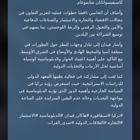
كاسيفيسواناثان شانموغام
.
وأضاف أن الجانبين ناقشا خطوات عملية لتعزيز التعاون في
مجالات الاقتصاد والتجارة والاستثمار والصناعات الدفاعية
والأمن والتحول الرقمي والربط اللوجستي، بما يسهم في
توسيع الشراكة بين البلدين.
وأشار فيدان إلى تبادل وجهات النظر حول التطورات في
منطقة آسيا والمحيط الهادئ والأوضاع في الشرق الأوسط،
مع التأكيد على أهمية اعتماد الحوار والدبلوماسية كوسيلة
أساسية لحل الأزمات والتحديات الدولية.
كما لفت إلى مشاركته في فعالية نظمها
المعهد الدولي
للدراسات الاستراتيجية
، حيث استعرض رؤية تركيا في
السياسة الخارجية وأهمية الدور الذي تؤديه الدبلوماسية في
مواجهة التحديات وحالة عدم اليقين المتزايدة على الساحة
الدولية.
#تركيا #سنغافورة #هاكان_فيدان #الدبلوماسية #الاستثمار
#التجارة #العلاقات_الدولية #صدى_الفرات