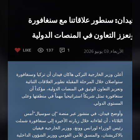
فيدان: سنطور علاقاتنا مع سنغافورة
ونعزز التعاون في المنصات الدولية
LIKE
137
1
الأربعاء, 03 يونيو 2026
أعلن وزير الخارجية التركي
هاكان فيدان
أن تركيا وسنغافورة
ستواصلان خلال المرحلة المقبلة تطوير العلاقات الثنائية
وتعزيز التعاون الوثيق في المنصات الدولية، مؤكداً أن
سنغافورة تمثل شريكاً استراتيجياً مهماً في منطقتها وعلى
المستوى الدولي.
وأوضح فيدان، في منشور عبر منصة “إن سوسيال”أمس
الثلاثاء ، أن لقاءاته خلال زيارته الأخيرة إلى
سنغافورة
شملت
رئيس الوزراء
لورانس وونغ
، ووزير الخارجية
فيفيان
بالاكريشنان
، والمنسق للأمن القومي ووزير الشؤون الداخلية