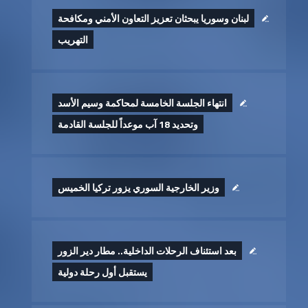
لبنان وسوريا يبحثان تعزيز التعاون الأمني ومكافحة
التهريب
انتهاء الجلسة الخامسة لمحاكمة وسيم الأسد
وتحديد 18 آب موعداً للجلسة القادمة
وزير الخارجية السوري يزور تركيا الخميس
بعد استئناف الرحلات الداخلية.. مطار دير الزور
يستقبل أول رحلة دولية