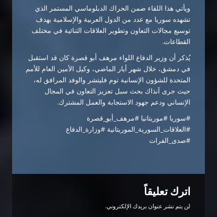
ويأتي هذا اللقاء ضمن الحراك الدبلوماسي المستمر الذي
تشهده سوريا مع عدد من الدول العربية والإسلامية بهدف
توسيع مجالات التعاون وتطوير العلاقات الثنائية في مختلف
القطاعات.
يُذكر أن وزير الدفاع اللواء مرهف أبو قصرة كان قد استقبل
في دمشق، خلال شهر أيار الماضي، وكيل الأمين العام للأمم
المتحدة للشؤون الإنسانية توم فليتشر والوفد المرافق له،
حيث جرى آنذاك بحث سبل تعزيز التعاون في المجال
الإنساني ودعم جهود الاستجابة والعمل المشترك.
#سوريا #موريتانيا #مرهف_أبو_قصرة
#العلاقات_السورية_الموريتانية #وزارة_الدفاع
#صدى_الفرات
اترك تعليقاً
لن يتم نشر عنوان بريدك الإلكتروني.