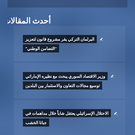
أحدث المقالات
البرلمان التركي يقر مشروع قانون لتعزيز
“التضامن الوطني”
وزير الاقتصاد السوري يبحث مع نظيره الإماراتي
توسيع مجالات التعاون والاستثمار بين البلدين
الاحتلال الإسرائيلي يعتقل شاباً خلال مداهمات في
جباتا الخشب