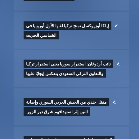
إيلكا أوزيوكسل تمنح تركيا لقبها الأول أوروبيا في
الخماسي الحديث
نائب أردوغان: استقرار سوريا يعني استقرار تركيا
والتعاون التركي السعودي ينعكس إيجابًا عليها
مقتل جندي من الجيش العربي السوري وإصابة
اثنين إثر ‏استهدافهم شرق دير الزور ‏