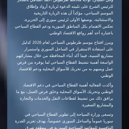
للرئيس الشرع على تلبيته الدعوة لزيارة أرواد وإطلاق
الموسم السياحي، مؤكداً أن هذه الزيارة التاريخية
والاستثنائية، بوصفها الأولى لرئيس سوري إلى الجزيرة،
تعكس الاهتمام بكل المناطق السورية ودعم القطاع السياحي
باعتباره أحد أهم روافع الاقتصاد الوطني.
ويبرز افتتاح موسم طرطوس السياحي لعام 2026 كدليل
على استعادة الاستقرار في الساحل السوري واستمرار
مشاريع التنمية، فيما أكد أبناء المحافظة من خلال مشاركتهم
الواسعة أهمية تنشيط القطاع السياحي لما يوفره من فرص
عمل ويسهم به من تحريك للأسواق المحلية ودعم للاقتصاد
الوطني.
وأكدت الفعالية أهمية القطاع السياحي في دعم الاقتصاد
الوطني وتحريك الأسواق المحلية وخلق فرص العمل، مع ما
يرافق ذلك من تنشيط لقطاعات النقل والخدمات والتجارة
والمشاريع الصغيرة.
وتسعى وزارة السياحة إلى تطوير القطاع السياحي في
سوريا عموماً والساحل السوري خصوصاً، بهدف تعزيز القدرة
التنافسية للمقاصد السياحية السورية في منطقة شرق