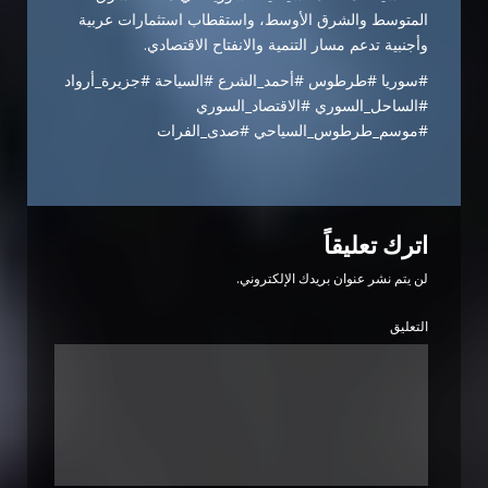
المتوسط والشرق الأوسط، واستقطاب استثمارات عربية
وأجنبية تدعم مسار التنمية والانفتاح الاقتصادي.
#سوريا #طرطوس #أحمد_الشرع #السياحة #جزيرة_أرواد
#الساحل_السوري #الاقتصاد_السوري
#موسم_طرطوس_السياحي #صدى_الفرات
اترك تعليقاً
لن يتم نشر عنوان بريدك الإلكتروني.
التعليق