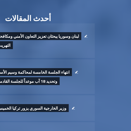
أحدث المقالات
لبنان وسوريا يبحثان تعزيز التعاون الأمني ومكافح
التهري
انتهاء الجلسة الخامسة لمحاكمة وسيم الأس
وتحديد 18 آب موعداً للجلسة القادمة
وزير الخارجية السوري يزور تركيا الخمي