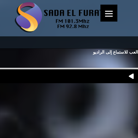
العب للاستماع إلى الراديو