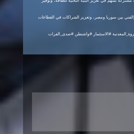
مشتركة تسهم في تعزيز البنية التحتية للطاقة، وتوفير
ي والفني بين سوريا ومصر، وتعزيز الشراكات في القطاعات
روة_المعدنية #الاستثمار #واشنطن #صدى_الفرات