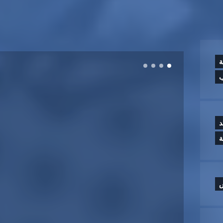
ة
ب
د
س