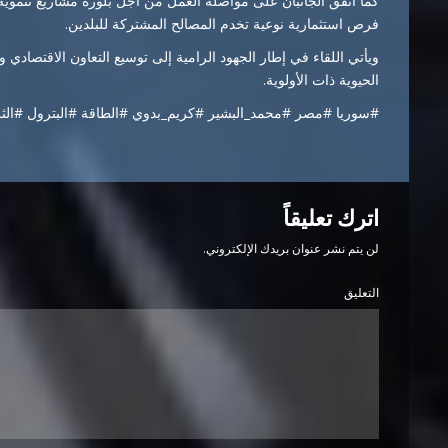
كما اتفق الجانبان على مواصلة العمل من أجل بلورة مشاريع تنموية 
فرص استثمارية نوعية تخدم المصالح المشتركة للبلدين.
ويأتي اللقاء في إطار الجهود الرامية إلى توسيع التعاون الاقتصاد
الحيوية ذات الأولوية.
#سوريا #مصر #محمد_البشير #كريم_بدوي #الطاقة #البترول #الث
اترك تعليقاً
لن يتم نشر عنوان بريدك الإلكتروني.
التعليق