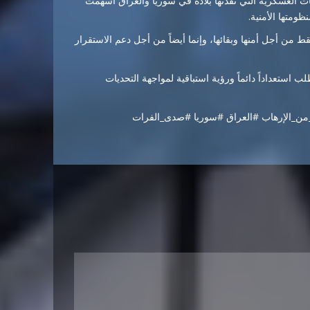
ليات العسكرية التي نفذتها بلاده في سوريا والعراق أسهمت
ومتها الأمنية.
 من أجل أمنها وبقائها، وإنما أيضاً من أجل دعم الاستقرار
لب استعداداً دائماً ورؤية استباقية لمواجهة التحديات
_من_الإرهاب #العراق #سوريا #صدى_الفرات