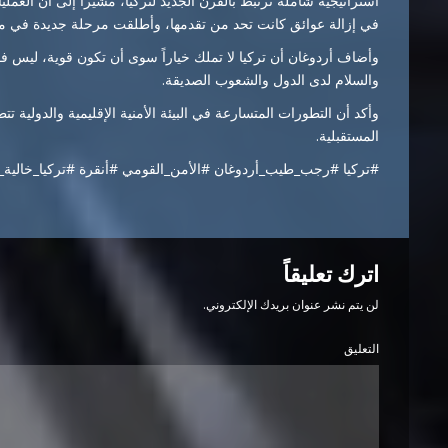
استراتيجية شاملة ترتبط بالقرن الجديد لتركيا، مشيراً إلى أن العم
في إزالة عوائق كانت تحد من تقدمها، وأطلقت مرحلة جديدة في منظ
وأضاف أردوغان أن تركيا لا تملك خياراً سوى أن تكون قوية، ليس فقط
والسلام لدى الدول والشعوب الصديقة.
وأكد أن التطورات المتسارعة في البيئة الأمنية الإقليمية والدولية تتط
المستقبلية.
#تركيا #رجب_طيب_أردوغان #الأمن_القومي #أنقرة #تركيا_خالية
اترك تعليقاً
لن يتم نشر عنوان بريدك الإلكتروني.
التعليق