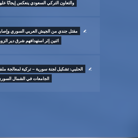
والتعاون التركي السعودي ينعكس إيجابًا عليه
مقتل جندي من الجيش العربي السوري وإصاب
اثنين إثر ‏استهدافهم شرق دير الزور 
الحلبي: تشكيل لجنة سورية – تركية لمعالجة مل
الجامعات في الشمال السور