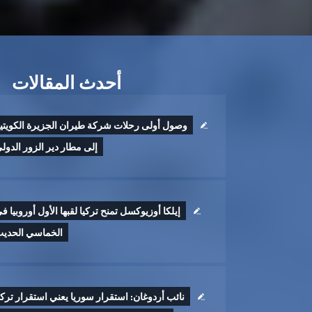
أحدث المقالات
وصول أولى رحلات شركة طيران الجزيرة الكويتي
إلى مطار دير الزور الدول
إيلكا أوزيوكسل تمنح تركيا لقبها الأول أوروبيا ف
الخماسي الحدي
نائب أردوغان: استقرار سوريا يعني استقرار تركي