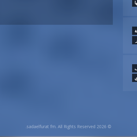
ا
ة
‏
ف
ي
© 2026 sadaelfurat fm. All Rights Reserved.