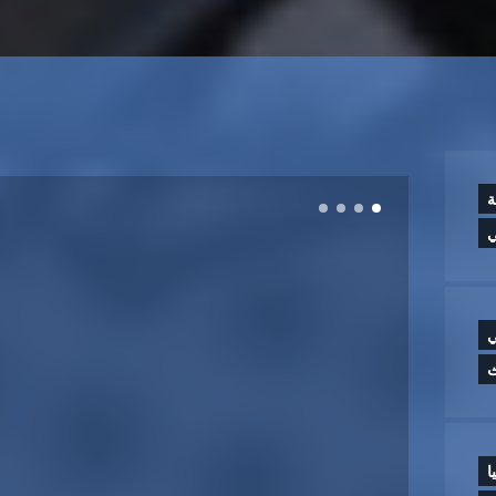
ة
ي
ي
ث
ا