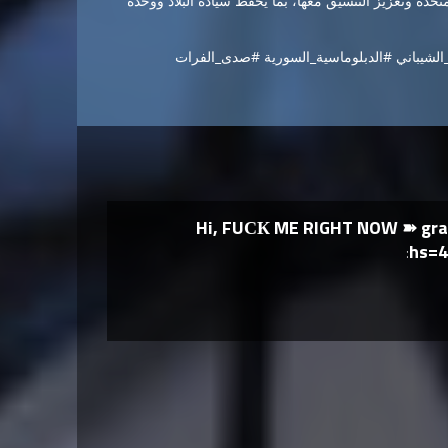
تحدة وتعزيز التنسيق معها، بما يحفظ سيادة البلاد ووحدة
الشيباني #الدبلوماسية_السورية #صدى_الفرات
Hi, FUСК ME RIGHT NOW ➽ grap
hs=4