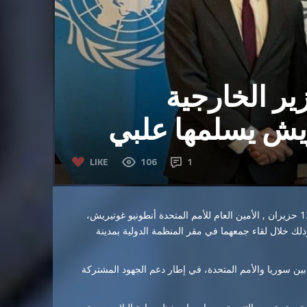
ر الخارجية
يش يسلمها علبي
LIKE
106
1
سلّم مندوب سوريا الدائم لدى الأمم المتحدة إبراهيم علبي،السبت 13 حزيران , الأمين العام للأمم المتحدة أنطونيو غوتيريش،
ك خلال لقاء جمعهما في مقر المنظمة الدولية بمدينة
بين سوريا والأمم المتحدة، في إطار دعم الجهود المشتركة