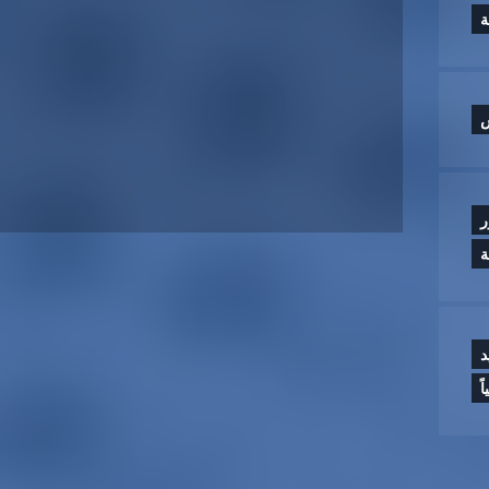
س
ر
ة
د
ً