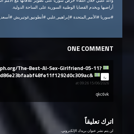
وأكد علبي خلال اللقاء حرص سوريا على تطوير علاقاتها مع الأمم الم
أراضيها ويخدم القضايا الوطنية السورية على الساحة الدولية.
#سوريا #الأمم_المتحدة #إبراهيم_علبي #أنطونيو_غوتيريش #أسعد_
ONE COMMENT
h.org/The-Best-AI-Sex-Girlfriend-05-11?
d86e23bfaabf48fe11f1292d0c309ac&
says:
رد
15/06/2026 at 09:26
qkc6vk
اترك تعليقاً
لن يتم نشر عنوان بريدك الإلكتروني.