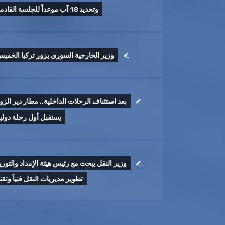
وتحديد 18 آب موعداً للجلسة القادمة
وزير الخارجية السوري يزور تركيا الخمي
بعد استئناف الرحلات الداخلية.. مطار دير الزو
يستقبل أول رحلة دولي
وزير النقل يبحث مع رئيس هيئة الإمداد والتوري
تطوير ‏مديريات النقل فنياً وتقنيا