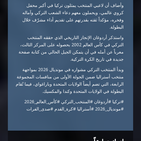
وأضاف أن لاعبي المنتخب يمثلون تركيا في أكبر محفل
كروي عالمي، ويحملون معهم دعاء الشعب التركي وآماله
وفخره، مؤكداً ثقته بقدرتهم على تقديم أداء مشرّف خلال
البطولة.
واستذكر أردوغان الإنجاز التاريخي الذي حققه المنتخب
التركي في كأس العالم 2002 بحصوله على المركز الثالث،
معرباً عن أمله في أن يتمكن الجيل الحالي من كتابة صفحة
جديدة في تاريخ الكرة التركية.
وبدأ المنتخب التركي مشواره في مونديال 2026 بمواجهة
منتخب أستراليا ضمن الجولة الأولى من منافسات المجموعة
الرابعة، التي تضم أيضاً الولايات المتحدة وباراغواي، فيما تُقام
البطولة في الولايات المتحدة وكندا والمكسيك.
#تركيا #أردوغان #المنتخب_التركي #كأس_العالم_2026
#مونديال_2026 #أستراليا #كرة_القدم #صدى_الفرات