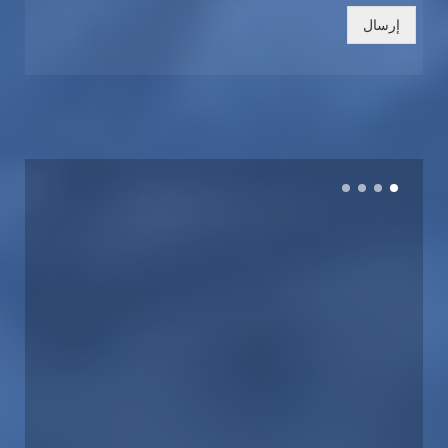
إرسال