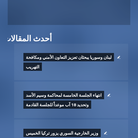
أحدث المقالات
لبنان وسوريا يبحثان تعزيز التعاون الأمني ومكافحة
التهريب
انتهاء الجلسة الخامسة لمحاكمة وسيم الأسد
وتحديد 18 آب موعداً للجلسة القادمة
وزير الخارجية السوري يزور تركيا الخميس