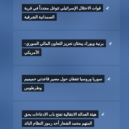
قوات الاحتلال الإسرائيلي تتوغل مجدداً في قرية
الصمدانية الشرقية
برنية وبورك يبحثان تعزيز التعاون المالي السوري-
الأمريكي
سوريا وروسيا تتفقان حول مصير قاعدتي حميميم
وطرطوس
هيئة العدالة الانتقالية تفتح باب الادعاءات بحق
المتهم محمد الشعار أحد رموز النظام البائد