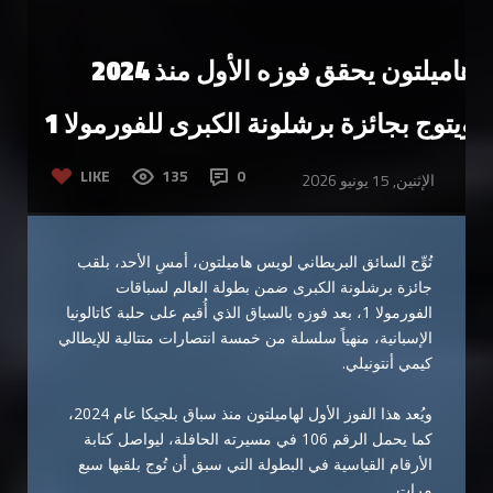
هاميلتون يحقق فوزه الأول منذ 2024
ويتوج بجائزة برشلونة الكبرى للفورمولا 1
LIKE
135
0
الإثنين, 15 يونيو 2026
تُوِّج السائق البريطاني لويس هاميلتون، أمسِ الأحد، بلقب
جائزة برشلونة الكبرى ضمن بطولة العالم لسباقات
الفورمولا 1، بعد فوزه بالسباق الذي أُقيم على حلبة كاتالونيا
الإسبانية، منهياً سلسلة من خمسة انتصارات متتالية للإيطالي
كيمي أنتونيلي.
ويُعد هذا الفوز الأول لهاميلتون منذ سباق بلجيكا عام 2024،
كما يحمل الرقم 106 في مسيرته الحافلة، ليواصل كتابة
الأرقام القياسية في البطولة التي سبق أن تُوج بلقبها سبع
مرات.