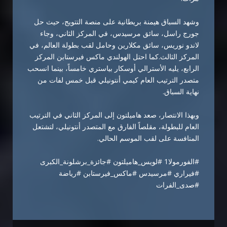
وشهد السباق هيمنة بريطانية على منصة التتويج، حيث حل
جورج راسل، سائق مرسيدس، في المركز الثاني، وجاء
لاندو نوريس، سائق مكلارين وحامل لقب بطولة العالم، في
المركز الثالث.كما احتل الهولندي ماكس فيرستابن المركز
الرابع، يليه الأسترالي أوسكار بياستري خامساً، بينما انسحب
متصدر الترتيب العام كيمي أنتونيلي قبل خمس لفات من
نهاية السباق.
وبهذا الانتصار، صعد هاميلتون إلى المركز الثاني في الترتيب
العام للبطولة، مقلصاً الفارق مع المتصدر أنتونيلي، لتشتعل
المنافسة على لقب الموسم الحالي.
#الفورمولا1
#لويس_هاميلتون
#جائزة_برشلونة_الكبرى
#فيراري
#مرسيدس
#ماكس_فيرستابن
#رياضة
#صدى_الفرات