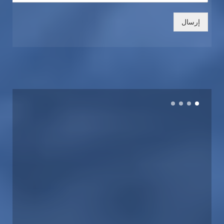
إرسال