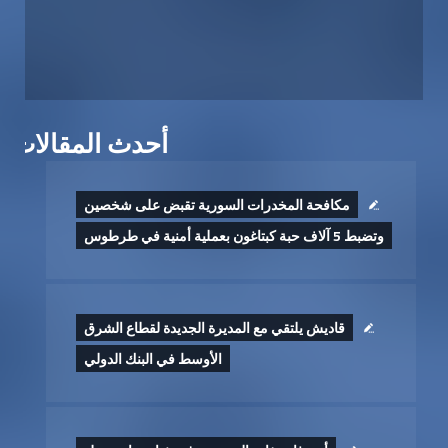
أحدث المقالات
مكافحة المخدرات السورية تقبض على شخصين
وتضبط 5 آلاف حبة كبتاغون بعملية أمنية في طرطوس
قاديش يلتقي مع المديرة الجديدة لقطاع الشرق
الأوسط في البنك الدولي