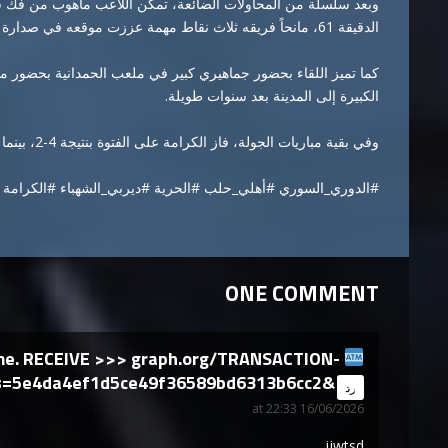
وبعد سلسلة من المحاولات الضائعة، تمكن اللاعب ماهوب من فك شي
الدقيقة 61، مانحاً فريقه ثلاث نقاط مهمة عززت موقعه في صدارة جدول الترتيب.
كما تميز اللقاء بحضور جماهيري كبير في ملعب الحمدانية بحضور م
الكبيرة إلى المدينة بعد سنوات طويلة.
وفي بقية مباريات الجولة، فاز الكرامة على الفتوة بنتيجة 4-2، بينما تغلب دمشق الأهلي على جبلة بأربعة أهداف دون مقابل.
#الدوري_السوري
#أهلي_حلب
#الحرية
#ديربي_الشهباء
#الكرامة
ONE COMMENT
ame. RECEIVE >>> graph.org/TRANSACTION-
s=5e4da4ef1d5ce49f36589bd6313b6cc2&
says:
رد
16/06/2026 at 22:33
ijwtsd