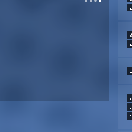
ق
ي
ل
ن
ن
”