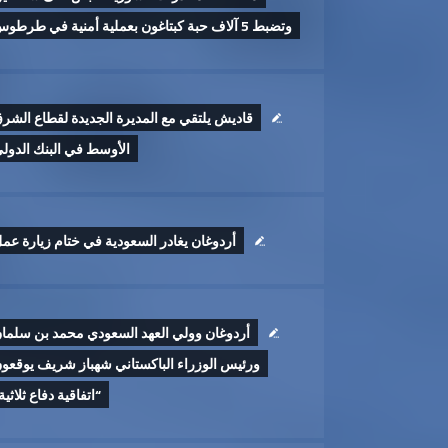
وتضبط 5 آلاف حبة كبتاغون بعملية أمنية في طرطوس
قاديش يلتقي مع المديرة الجديدة لقطاع الشر
الأوسط في البنك الدول
أردوغان يغادر السعودية في ختام زيارة عم
أردوغان وولي العهد السعودي محمد بن سلما
ورئيس الوزراء الباكستاني شهباز شريف يوقعو
“اتفاقية دفاع ثلاثية