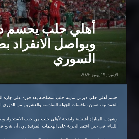
أهلي حلب يحسم دي
ويواصل الانفراد ب
السوري
الإثنين, 15 يونيو 2026
حسم أهلي حلب ديربي مدينة حلب لمصلحته بعد فوزه على جاره الح
الحمدانية، ضمن منافسات الجولة السادسة والعشرين من الدوري الس
وشهدت المباراة أفضلية واضحة لأهلي حلب من حيث الاستحواذ 
اللقاء، في حين اعتمد الحرية على الهجمات المرتدة دون أن ينجح