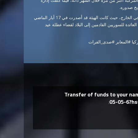
ركبة أكثر من مرة خلال الشهر ذاته، فيما كُلّفت إدارة
ريخ صدوره.
ويأتي هذا الإجراء استكمالاً للتسهيلات المقدمة للسوريين المقيمين في الخارج، حيث كانت الهيئة قد أصدرت في 17 أيار الماضي
لعائدة للسوريين القادمين إلى البلاد لقضاء عطلة عيد
ركيا #المعابر #صدى_الفرات
Transfer of funds to your n
05-05-6?h