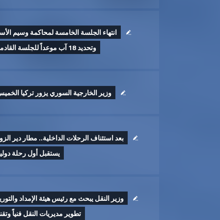
انتهاء الجلسة الخامسة لمحاكمة وسيم الأس
وتحديد 18 آب موعداً للجلسة القادمة
وزير الخارجية السوري يزور تركيا الخمي
بعد استئناف الرحلات الداخلية.. مطار دير الزو
يستقبل أول رحلة دولي
وزير النقل يبحث مع رئيس هيئة الإمداد والتوري
تطوير ‏مديريات النقل فنياً وتقنيا