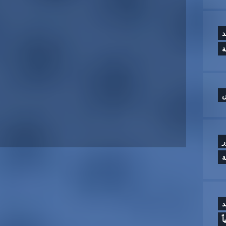
د
س
ر
ة
د
ً