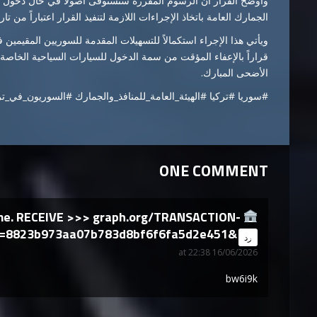
وأوضح القرار أن الرسوم المقررة ستُستوفى أصولاً في حال دخول الم
الجمارك العامة باتخاذ الإجراءات اللازمة لتنفيذ القرار اعتباراً من تا
قراراً بالإعفاء المؤقت من سمة الدخول للسيارات السياحية الخاصة ا
الأضحى المبارك.
#سوريا #تركيا #الهيئة_العامة_للمنافذ_والجمارك #السوريون_في_ت
ONE COMMENT
ame. RECEIVE >>> graph.org/TRANSACTION-
s=8823b973aa07b783d8bf6f6fa5d2e451&
says:
رد
16/06/2026 at 22:38
bw6i9k