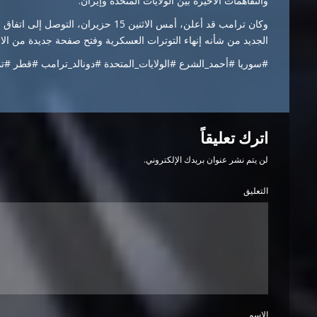
والتفاهمات الأخيرة بين الولايات المتحدة وإيران.
وكان ترامب قد أعلن، أمس الاثنين 15 حزير
الجديد من شأنه إنهاء التوترات العسكرية وفتح صفحة جديدة من الا
#سوريا #أحمد_الشرع #الولايات_المتحدة #دونالد_ترامب #قطر #
اترك تعليقاً
لن يتم نشر عنوان بريدك الإلكتروني.
التعليق
الاسم