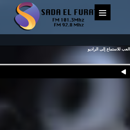
العب للاستماع إلى الراديو