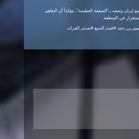
ان، التوصل إلى اتفاق مع إيران وصفه بـ”الصفقة العظيمة”، مؤكداً أن التفاهم
ستقرار في المنطقة.
تميم_بن_حمد #قمة_السبع #صدى_الفرات