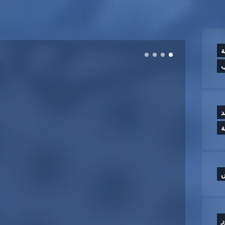
ة
ب
د
س
ر