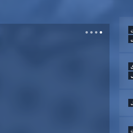
ن
ق
ي
ل
ن