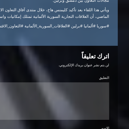
مجالات التعاون بين دمشق وبرلين.
الماضي، أن العلاقات التجارية السورية الألمانية تمتلك إمكانيات واسعة
#سوريا #ألمانيا #برلين #العلاقات_السورية_الألمانية #التعاون_ال
اترك تعليقاً
لن يتم نشر عنوان بريدك الإلكتروني.
التعليق
الاسم