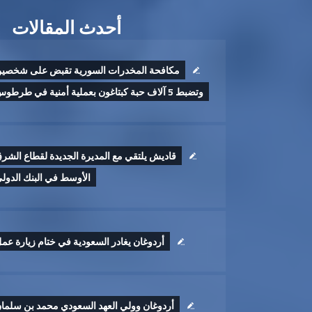
أحدث المقالات
مكافحة المخدرات السورية تقبض على شخصي
وتضبط 5 آلاف حبة كبتاغون بعملية أمنية في طرطوس
قاديش يلتقي مع المديرة الجديدة لقطاع الشر
الأوسط في البنك الدول
أردوغان يغادر السعودية في ختام زيارة عم
أردوغان وولي العهد السعودي محمد بن سلما