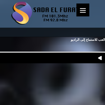
العب للاستماع إلى الراديو