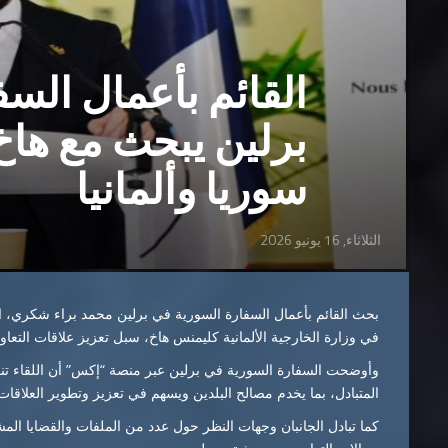
القائم بأعمال الس
برلين يبحث مع هاخ 
‏سوريا وألمانيا
الثلاثاء, 16 يونيو 2026
بحث القائم بأعمال السفارة السورية في برلين
محمد براء شكري
، 
في وزارة الخارجية الألمانية
كليمنس هاخ
، سبل تعزيز علاقات التعاون 
وأوضحت السفارة السورية في برلين عبر منصة “إكس” أن اللقاء تناو
المتبادل، بما يخدم مصالح البلدين ويسهم في تعزيز وتطوير العلاقات ا
كما تبادل الجانبان وجهات النظر حول عدد من الملفات والقضايا الم