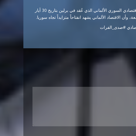
ويأتي هذا اللقاء بعد تأكيد كليمنس هاخ، خلال منتدى آفاق التعاون الاقتصادي السوري الألماني الذي عُقد في برلين بتاريخ 30 أيار
، وأن الاقتصاد الألماني يشهد انفتاحاً متزايداً تجاه سوريا.
اقتصادي #صدى_الفرات