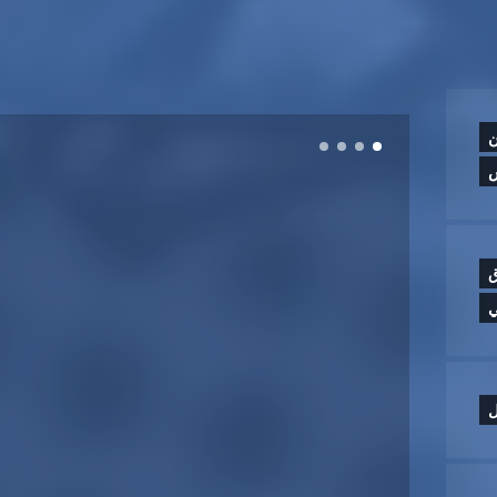
ن
ق
ي
ل