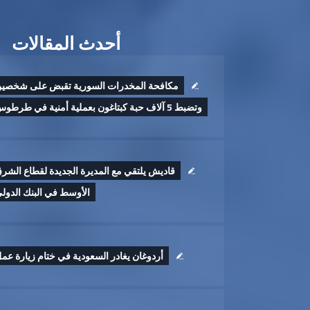
أحدث المقالات
مكافحة المخدرات السورية تقبض على شخصي
وتضبط 5 آلاف حبة كبتاغون بعملية أمنية في طرطوس
قاديش يلتقي مع المديرة الجديدة لقطاع الشر
الأوسط في البنك الدول
أردوغان يغادر السعودية في ختام زيارة عم