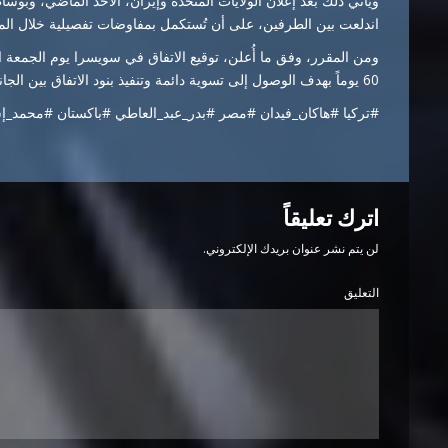
ويأتي ذلك بعد إعلان الولايات المتحدة وإيران، الأحد الماضي، وبوسا
اندلعت بين الطرفين، على أن تُستكمل بمفاوضات تفصيلية خلال المر
60 يوماً بهدف الوصول إلى تسوية دائمة وتنفيذ بنود الاتفاق بين الجانبين.
#تركيا #هاكان_فيدان #مصر #بدر_عبد_العاطي #باكستان #محمد_إس
اترك تعليقاً
لن يتم نشر عنوان بريدك الإلكتروني.
التعليق