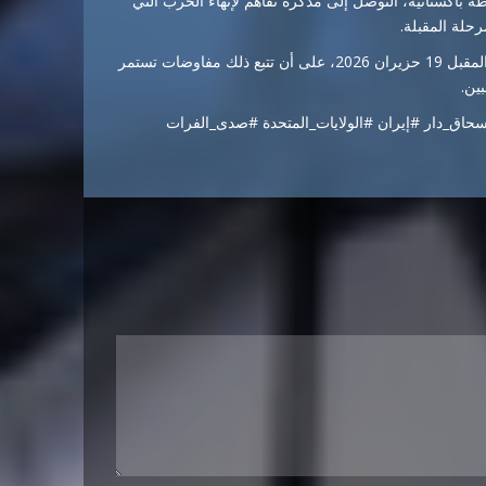
طة باكستانية، التوصل إلى مذكرة تفاهم لإنهاء الحرب التي
حلة المقبلة.
ومن المقرر، وفق ما أُعلن، توقيع الاتفاق في سويسرا يوم الجمعة المقبل 19 حزيران 2026، على أن تتبع ذلك مفاوضات تستمر
حاق_دار #إيران #الولايات_المتحدة #صدى_الفرات