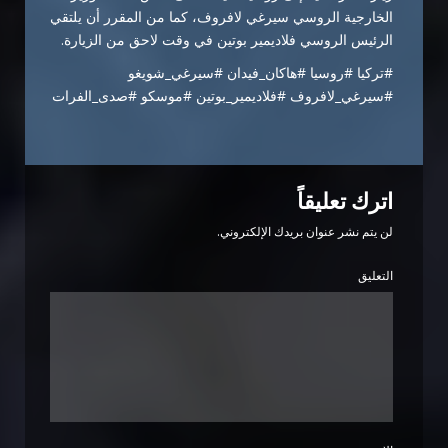
الخارجية الروسي سيرغي لافروف، كما من المقرر أن يلتقي
الرئيس الروسي فلاديمير بوتين في وقت لاحق من الزيارة.
#تركيا #روسيا #هاكان_فيدان #سيرغي_شويغو
#سيرغي_لافروف #فلاديمير_بوتين #موسكو #صدى_الفرات
اترك تعليقاً
لن يتم نشر عنوان بريدك الإلكتروني.
التعليق