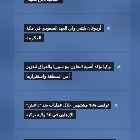
أردوغان يلتقي ولي العهد السعودي في مكة
المكرمة
تركيا تؤكد أهمية التعاون مع سوريا والعراق لتعزيز
أمن المنطقة واستقرارها
توقيف 104 مشتبهين خلال عمليات ضد “داعش”
الإرهابي في 30 ولاية تركية